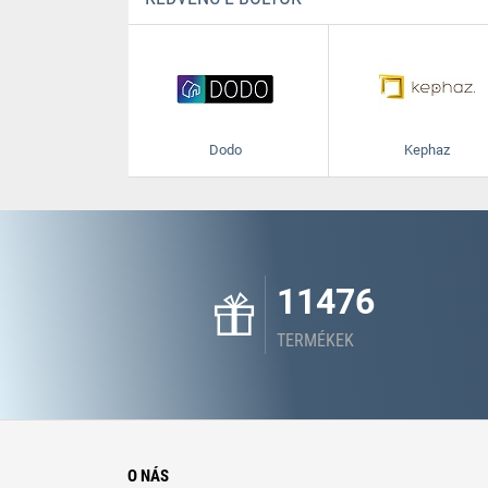
Dodo
Kephaz
11476
TERMÉKEK
O NÁS