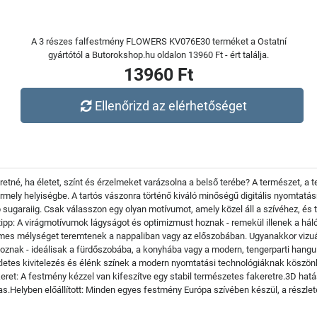
A 3 részes falfestmény FLOWERS KV076E30 terméket a Ostatní
gyártótól a Butorokshop.hu oldalon 13960 Ft - ért találja.
13960 Ft
Ellenőrizd az elérhetőséget
né, ha életet, színt és érzelmeket varázsolna a belső terébe? A természet, a te
ely helyiségbe. A tartós vászonra történő kiváló minőségű digitális nyomtatá
sugaraiig. Csak válasszon egy olyan motívumot, amely közel áll a szívéhez, és
ét1. tipp: A virágmotívumok lágyságot és optimizmust hoznak - remekül illenek a h
emes mélységet teremtenek a nappaliban vagy az előszobában. Ugyanakkor vizuál
hoznak - ideálisak a fürdőszobába, a konyhába vagy a modern, tengerparti hangu
tes kivitelezés és élénk színek a modern nyomtatási technológiáknak köszönh
keret: A festmény kézzel van kifeszítve egy stabil természetes fakeretre.3D hat
Helyben előállított: Minden egyes festmény Európa szívében készül, a részlete