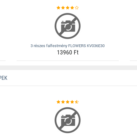
3 részes falfestmény FLOWERS KV036E30
13960 Ft
PEK