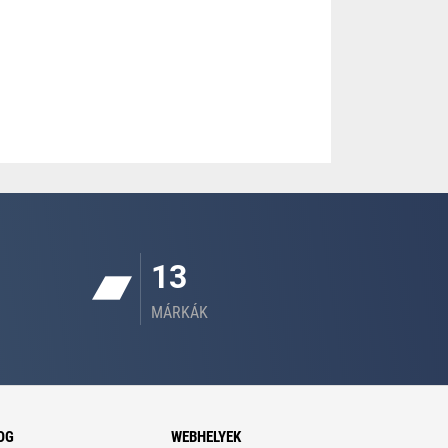
13
MÁRKÁK
OG
WEBHELYEK