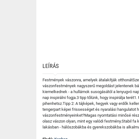
LEÍRÁS
Festmények vászonra, amelyek átalakítják otthonátSzeret
vászonfestmények nagyszerű megoldást jelentenek bárm
kiemelkednek - a hullámok susogásától a lenyugvó nap 
nap inspirálni fogja.3 tipp tőlünk, hogy inspirálja ter
pihenhetsz.Tipp 2: A tájképek, hegyek vagy erdők kell
tengerpart képei frissességet és nyaralási hangulatot 
vászonfestményeinket?Magas nyomtatási minősé részle
olasz vászon olyan, mint egy valódi festmény.Stabil fa 
lakásban - hálószobákba és gyerekszobákba is alkalmas.