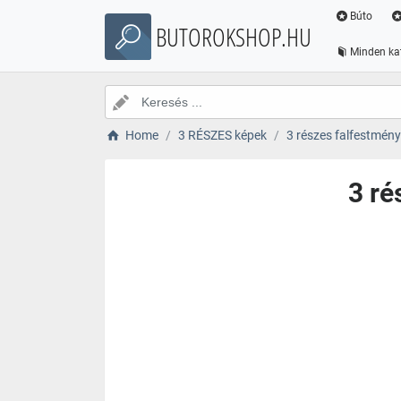
Búto
BUTOROKSHOP.HU
Minden ka
Home
3 RÉSZES képek
3 részes falfestmé
3 r