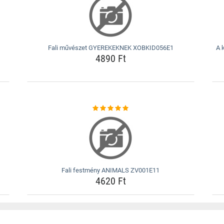
Fali művészet GYEREKEKNEK XOBKID056E1
A 
4890 Ft
Fali festmény ANIMALS ZV001E11
4620 Ft