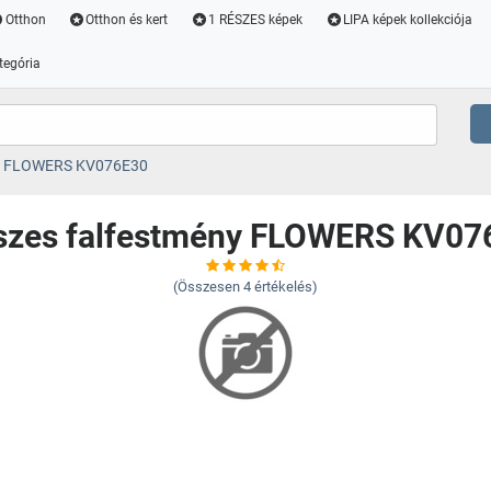
Otthon
Otthon és kert
1 RÉSZES képek
LIPA képek kollekciója
tegória
ny FLOWERS KV076E30
észes falfestmény FLOWERS KV07
(Összesen
4
értékelés)