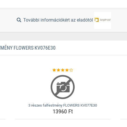
További információkért az eladótól
TMÉNY FLOWERS KV076E30
3 részes falfestmény FLOWERS KV077E30
13960 Ft