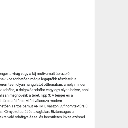
nger, a virág vagy a táj motívumait ábrázoló
snak köszönhetően még a legapróbb részletek is
 teremtsen olyan hangulatot otthonában, amely minden
álószobába, a dolgozószobába vagy egy olyan helyre, ahol
isan megnövelik a teret.Tipp 3: A tenger és a
latú belső térbe.Miért válassza modern
etően.Tartós pamut ARTMiE vászon: A finom textúrájú
ás. Környezetbarát és szagtalan: Biztonságos a
kre való odafigyeléssel és becsületes kivitelezéssel.