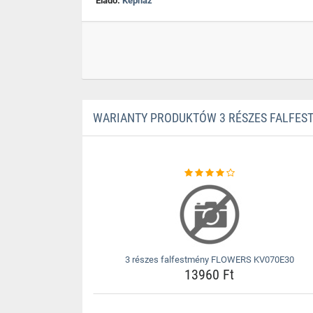
Eladó:
Kephaz
WARIANTY PRODUKTÓW 3 RÉSZES FALFES
3 részes falfestmény FLOWERS KV070E30
13960 Ft