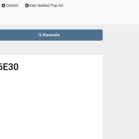
Ostatní
Kézi festésű Pop Art
Keresés
6E30