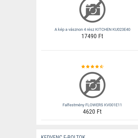
A kép a vásznon 4 rész KITCHEN KU023E40
17490 Ft
Falfestmény FLOWERS KV001E11
4620 Ft
KEDVENC E-BOLTOK