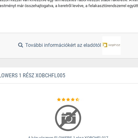
stményt már összehajtogatva, a keretről levéve, a felakasztórendszerrel együtt 
További információkért az eladótól
LOWERS 1 RÉSZ XOBCHFL005
A kép vásznon FLOWERS 1 rész XOBCHFL017