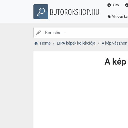
Búto
BUTOROKSHOP.HU
Minden ka
Home
LIPA képek kollekciója
A kép vászno
A kép