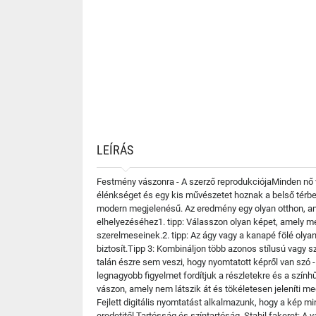
LEÍRÁS
Festmény vászonra - A szerző reprodukciójaMinden nő 
élénkséget és egy kis művészetet hoznak a belső térbe
modern megjelenésű. Az eredmény egy olyan otthon, am
elhelyezéséhez1. tipp: Válasszon olyan képet, amely me
szerelmeseinek.2. tipp: Az ágy vagy a kanapé fölé olya
biztosít.Tipp 3: Kombináljon több azonos stílusú vagy sz
talán észre sem veszi, hogy nyomtatott képről van szó 
legnagyobb figyelmet fordítjuk a részletekre és a sz
vászon, amely nem látszik át és tökéletesen jeleníti m
Fejlett digitális nyomtatást alkalmazunk, hogy a kép mi
eredetitől.Tartósság és színtartóság. Stabil fakeret: A