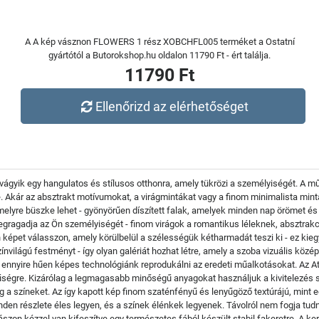
A A kép vásznon FLOWERS 1 rész XOBCHFL005 terméket a Ostatní
gyártótól a Butorokshop.hu oldalon 11790 Ft - ért találja.
11790 Ft
Ellenőrizd az elérhetőséget
vágyik egy hangulatos és stílusos otthonra, amely tükrözi a személyiségét. A 
. Akár az absztrakt motívumokat, a virágmintákat vagy a finom minimalista mint
elyre büszke lehet - gyönyörűen díszített falak, amelyek minden nap örömet é
gragadja az Ön személyiségét - finom virágok a romantikus léleknek, absztrakc
n képet válasszon, amely körülbelül a szélességük kétharmadát teszi ki - ez kie
ínvilágú festményt - így olyan galériát hozhat létre, amely a szoba vizuális közé
- ennyire hűen képes technológiánk reprodukálni az eredeti műalkotásokat. Az A
ínhűségre. Kizárólag a legmagasabb minőségű anyagokat használjuk a kivitelez
eg a színeket. Az így kapott kép finom szaténfényű és lenyűgöző textúrájú, mint 
nden részlete éles legyen, és a színek élénkek legyenek. Távolról nem fogja tud
 vászon kézzel van kifeszítve egy természetes fából készült stabil fakeretre. A k