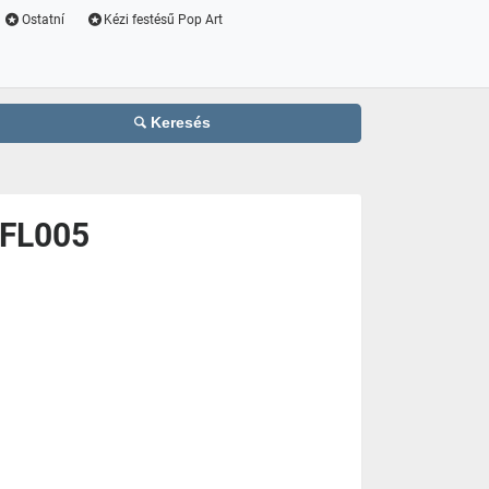
Ostatní
Kézi festésű Pop Art
Keresés
HFL005