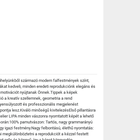
műhelyünkből származó modern falfestmények színt,
ákat kedveli, minden eredeti reprodukciónk elegáns és
s motivációt nyújtanak Önnek.Tippek a képek
ió a kreatív szellemnek, geometria a rend
gyensúlyozott és professzionális megjelenést
ppontja lesz.Kiváló minőségű kivitelezésElső pillantásra
telier LIPA minden vászonra nyomtatott képét a lehető
és során:100% pamutvászon: Tartós, nagy grammarányú
egy igazi festmény.Nagy felbontású, élethű nyomtatás:
ni megkülönböztetni a reprodukciót a kézzel festett
eret erős és könnyű, így a képet könnyedén