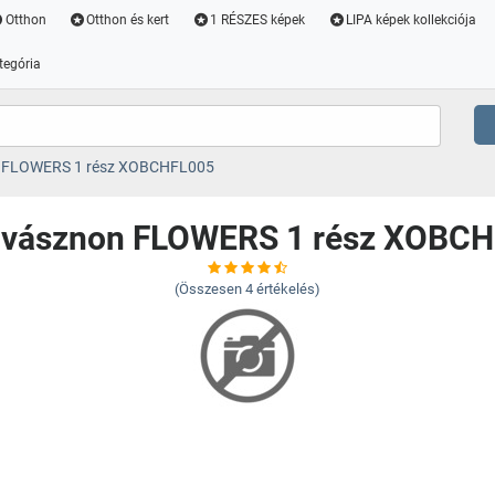
Otthon
Otthon és kert
1 RÉSZES képek
LIPA képek kollekciója
tegória
n FLOWERS 1 rész XOBCHFL005
 vásznon FLOWERS 1 rész XOBC
(Összesen
4
értékelés)