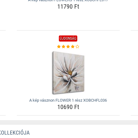
11790 Ft
ÚJDONSÁG
A kép vásznon FLOWER 1 rész XOBCHFL036
10690 Ft
 KOLLEKCIÓJA