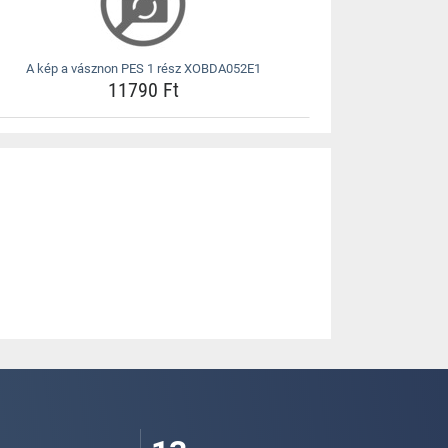
A kép a vásznon PES 1 rész XOBDA052E1
11790 Ft