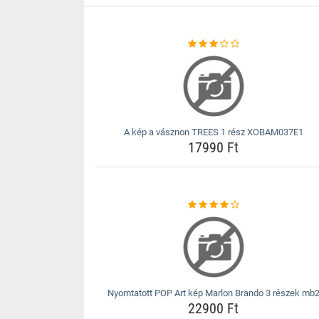
A kép a vásznon TREES 1 rész XOBAM037E1
17990 Ft
Nyomtatott POP Art kép Marlon Brando 3 részek mb
22900 Ft