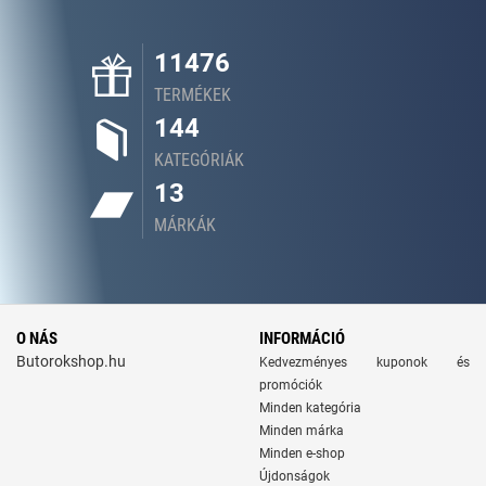
11476
TERMÉKEK
144
KATEGÓRIÁK
13
MÁRKÁK
O NÁS
INFORMÁCIÓ
Butorokshop.hu
Kedvezményes kuponok és
promóciók
Minden kategória
Minden márka
Minden e-shop
Újdonságok