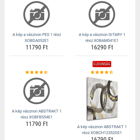
A kép a vásznon PES 1 rész
A kép a vásznon GITARY 1
XOBDA052E1
rész XOBAM041E1
11790 Ft
16290 Ft
ÚJDONSÁG
A kép vásznon ABSTRAKT 1
rész XOBFB554E1
11790 Ft
A kép vásznon ABSTRAKT 1
rész XOBCH12352GE1
16790 Ft