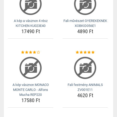
A kép a vásznon 4 rész
Fali művészet GYEREKEKNEK
KITCHEN KU023E40
XOBKID056E1
17490 Ft
4890 Ft
A kép vásznon MONACO
Fali festmény ANIMALS
MONTE CARLO - Alfons
ZV001E11
4620 Ft
Mucha REP220
17580 Ft