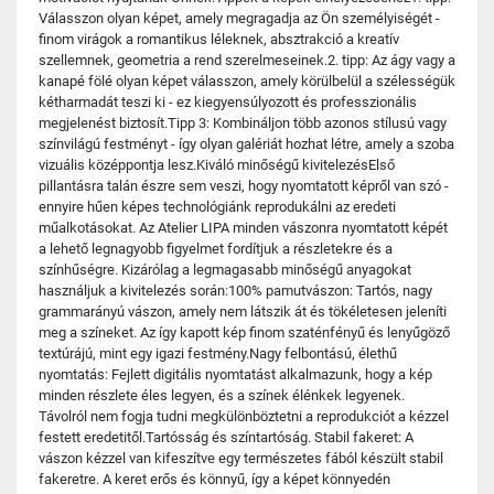
Válasszon olyan képet, amely megragadja az Ön személyiségét -
finom virágok a romantikus léleknek, absztrakció a kreatív
szellemnek, geometria a rend szerelmeseinek.2. tipp: Az ágy vagy a
kanapé fölé olyan képet válasszon, amely körülbelül a szélességük
kétharmadát teszi ki - ez kiegyensúlyozott és professzionális
megjelenést biztosít.Tipp 3: Kombináljon több azonos stílusú vagy
színvilágú festményt - így olyan galériát hozhat létre, amely a szoba
vizuális középpontja lesz.Kiváló minőségű kivitelezésElső
pillantásra talán észre sem veszi, hogy nyomtatott képről van szó -
ennyire hűen képes technológiánk reprodukálni az eredeti
műalkotásokat. Az Atelier LIPA minden vászonra nyomtatott képét
a lehető legnagyobb figyelmet fordítjuk a részletekre és a
színhűségre. Kizárólag a legmagasabb minőségű anyagokat
használjuk a kivitelezés során:100% pamutvászon: Tartós, nagy
grammarányú vászon, amely nem látszik át és tökéletesen jeleníti
meg a színeket. Az így kapott kép finom szaténfényű és lenyűgöző
textúrájú, mint egy igazi festmény.Nagy felbontású, élethű
nyomtatás: Fejlett digitális nyomtatást alkalmazunk, hogy a kép
minden részlete éles legyen, és a színek élénkek legyenek.
Távolról nem fogja tudni megkülönböztetni a reprodukciót a kézzel
festett eredetitől.Tartósság és színtartóság. Stabil fakeret: A
vászon kézzel van kifeszítve egy természetes fából készült stabil
fakeretre. A keret erős és könnyű, így a képet könnyedén