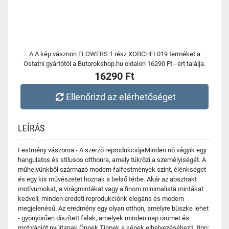
A A kép vásznon FLOWERS 1 rész XOBCHFL019 terméket a
Ostatní gyártótól a Butorokshop.hu oldalon 16290 Ft - ért találja.
16290 Ft
Ellenőrizd az elérhetőséget
LEÍRÁS
Festmény vászonra - A szerző reprodukciójaMinden nő vágyik egy
hangulatos és stílusos otthonra, amely tükrözi a személyiségét. A
műhelyünkből származó modern falfestmények színt, élénkséget
és egy kis művészetet hoznak a belső térbe. Akár az absztrakt
motívumokat, a virágmintákat vagy a finom minimalista mintákat
kedveli, minden eredeti reprodukciónk elegáns és modern
megjelenésű. Az eredmény egy olyan otthon, amelyre büszke lehet
- gyönyörűen díszített falak, amelyek minden nap örömet és
motivációt nyújtanak Önnek.Tippek a képek elhelyezéséhez1. tipp: