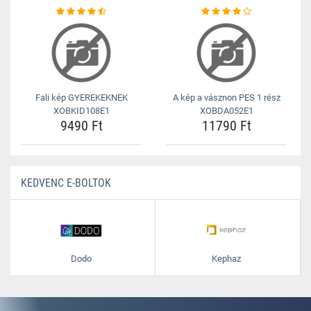
Fali kép GYEREKEKNEK
A kép a vásznon PES 1 rész
XOBKID108E1
XOBDA052E1
9490 Ft
11790 Ft
KEDVENC E-BOLTOK
Dodo
Kephaz