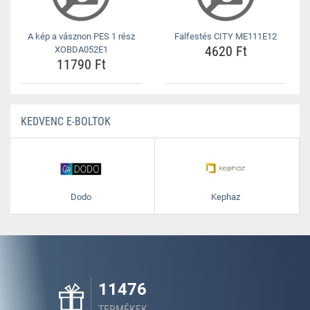
A kép a vásznon PES 1 rész
Falfestés CITY ME111E12
4620 Ft
XOBDA052E1
11790 Ft
KEDVENC E-BOLTOK
Dodo
Kephaz
11476
TERMÉKEK