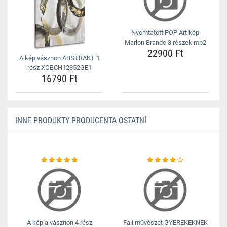
Nyomtatott POP Art kép
Marlon Brando 3 részek mb2
22900 Ft
A kép vásznon ABSTRAKT 1
rész XOBCH12352GE1
16790 Ft
INNE PRODUKTY PRODUCENTA OSTATNÍ
A kép a vásznon 4 rész
Fali művészet GYEREKEKNEK