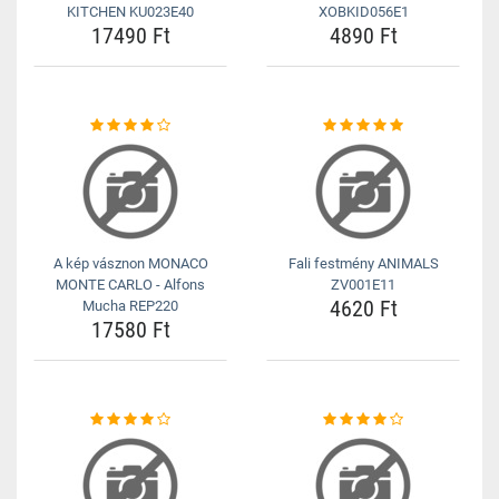
KITCHEN KU023E40
XOBKID056E1
17490 Ft
4890 Ft
A kép vásznon MONACO
Fali festmény ANIMALS
MONTE CARLO - Alfons
ZV001E11
4620 Ft
Mucha REP220
17580 Ft