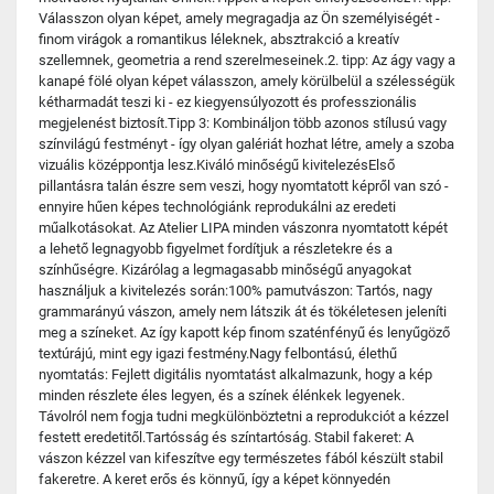
Válasszon olyan képet, amely megragadja az Ön személyiségét -
finom virágok a romantikus léleknek, absztrakció a kreatív
szellemnek, geometria a rend szerelmeseinek.2. tipp: Az ágy vagy a
kanapé fölé olyan képet válasszon, amely körülbelül a szélességük
kétharmadát teszi ki - ez kiegyensúlyozott és professzionális
megjelenést biztosít.Tipp 3: Kombináljon több azonos stílusú vagy
színvilágú festményt - így olyan galériát hozhat létre, amely a szoba
vizuális középpontja lesz.Kiváló minőségű kivitelezésElső
pillantásra talán észre sem veszi, hogy nyomtatott képről van szó -
ennyire hűen képes technológiánk reprodukálni az eredeti
műalkotásokat. Az Atelier LIPA minden vászonra nyomtatott képét
a lehető legnagyobb figyelmet fordítjuk a részletekre és a
színhűségre. Kizárólag a legmagasabb minőségű anyagokat
használjuk a kivitelezés során:100% pamutvászon: Tartós, nagy
grammarányú vászon, amely nem látszik át és tökéletesen jeleníti
meg a színeket. Az így kapott kép finom szaténfényű és lenyűgöző
textúrájú, mint egy igazi festmény.Nagy felbontású, élethű
nyomtatás: Fejlett digitális nyomtatást alkalmazunk, hogy a kép
minden részlete éles legyen, és a színek élénkek legyenek.
Távolról nem fogja tudni megkülönböztetni a reprodukciót a kézzel
festett eredetitől.Tartósság és színtartóság. Stabil fakeret: A
vászon kézzel van kifeszítve egy természetes fából készült stabil
fakeretre. A keret erős és könnyű, így a képet könnyedén