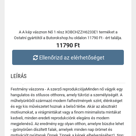
A A kép vásznon Nő 1 rész XOBCHZZH6233E1 terméket a
Ostatní gyártótól a Butorokshop.hu oldalon 11790 Ft - ért találja.
11790 Ft
Ellenőrizd az elérhetőséget
LEÍRÁS
Festmény vászonra - A szerző reprodukciójaMinden nő vágyik egy
hangulatos és stílusos otthonra, amely tükrözi a személyiségét. A
műhelyünkből származó modern falfestmények színt, élénkséget
és egy kis művészetet hoznak a belső térbe. Akár az absztrakt
motívumokat, a virágmintákat vagy a finom minimalista mintákat
kedveli, minden eredeti reprodukciónk elegáns és modern
megjelenésű. Az eredmény egy olyan otthon, amelyre büszke lehet
- gyönyörűen díszített falak, amelyek minden nap örömet és
motivációt nyújtanak Önnek.Tippek a képek elhelyezéséhez1. tipp: