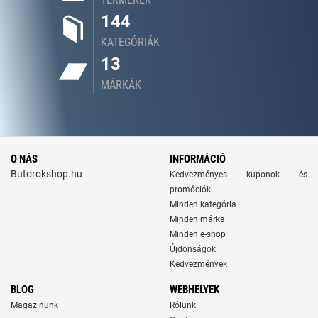
144
KATEGÓRIÁK
13
MÁRKÁK
O NÁS
INFORMÁCIÓ
Butorokshop.hu
Kedvezményes kuponok és
promóciók
Minden kategória
Minden márka
Minden e-shop
Újdonságok
Kedvezmények
BLOG
WEBHELYEK
Magazinunk
Rólunk