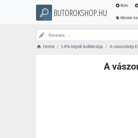
Búto
BUTOROKSHOP.HU
Minden ka
Home
LIPA képek kollekciója
A vászonkép E
A vászo