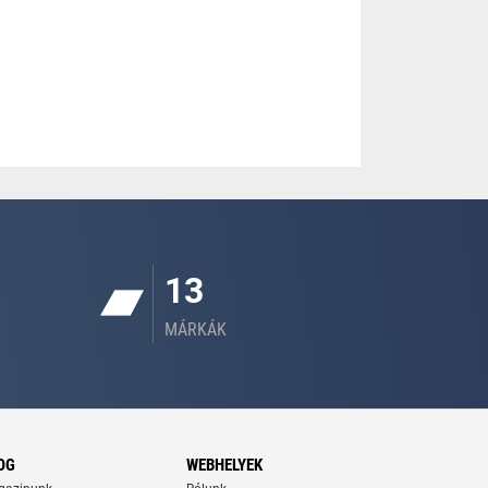
13
MÁRKÁK
OG
WEBHELYEK