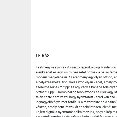
LEÍRÁS
Festmény vászonra - A szerző reprodukciójaMinden nő 
élénkséget és egy kis művészetet hoznak a belső térbe
modern megjelenésű. Az eredmény egy olyan otthon, am
elhelyezéséhez1. tipp: Válasszon olyan képet, amely me
szerelmeseinek.2. tipp: Az ágy vagy a kanapé fölé olya
biztosít.Tipp 3: Kombináljon több azonos stílusú vagy sz
talán észre sem veszi, hogy nyomtatott képről van szó 
legnagyobb figyelmet fordítjuk a részletekre és a sz
vászon, amely nem látszik át és tökéletesen jeleníti m
Fejlett digitális nyomtatást alkalmazunk, hogy a kép mi
eredetitől.Tartósság és színtartóság. Stabil fakeret: A