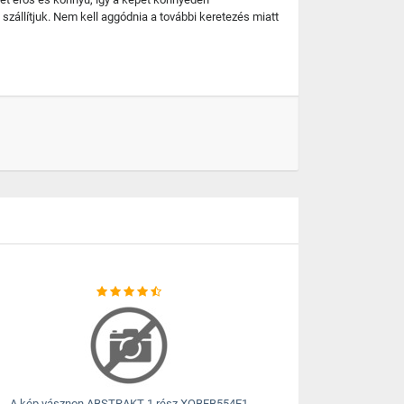
szállítjuk. Nem kell aggódnia a további keretezés miatt
A kép vásznon ABSTRAKT 1 rész XOBFB554E1