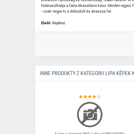
felakaszthatja a falra.Akasztásra kész: Minden egyes fe
- csak vegye ki a dobozból és akassza fel.
Eladó:
Kephaz
INNE PRODUKTY Z KATEGORII LIPA KÉPEK
A kép a vásznon PES 1 rész XOBDA052E1