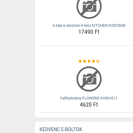
A kép a vásznon 4 rész KITCHEN KU023E40
17490 Ft
Falfestmény FLOWERS KV001E11
4620 Ft
KEDVENC E-BOLTOK