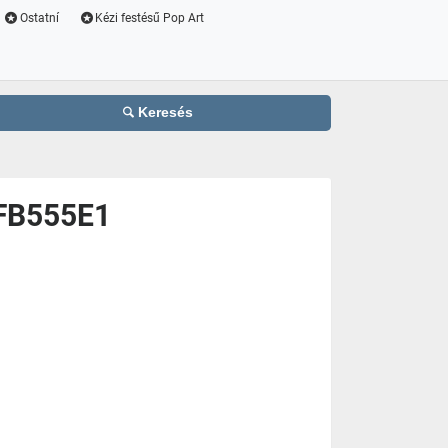
Ostatní
Kézi festésű Pop Art
Keresés
BFB555E1