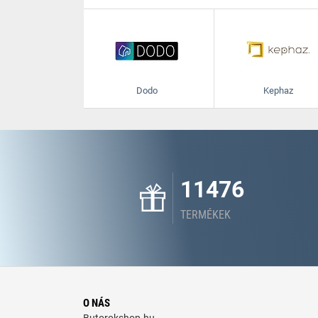
Dodo
Kephaz
11476
TERMÉKEK
O NÁS