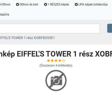
Otthon
Otthon és kert
1 RÉSZES képek
LIPA képek kollekciója
tegória
IFFEL'S TOWER 1 rész XOBFB555E1
nkép EIFFEL'S TOWER 1 rész XO
(Összesen
4
értékelés)