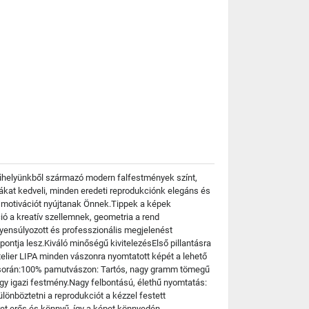
műhelyünkből származó modern falfestmények színt,
ákat kedveli, minden eredeti reprodukciónk elegáns és
s motivációt nyújtanak Önnek.Tippek a képek
ió a kreatív szellemnek, geometria a rend
gyensúlyozott és professzionális megjelenést
ppontja lesz.Kiváló minőségű kivitelezésElső pillantásra
telier LIPA minden vászonra nyomtatott képét a lehető
és során:100% pamutvászon: Tartós, nagy gramm tömegű
egy igazi festmény.Nagy felbontású, élethű nyomtatás:
lönböztetni a reprodukciót a kézzel festett
eret erős és könnyű, így a képet könnyedén