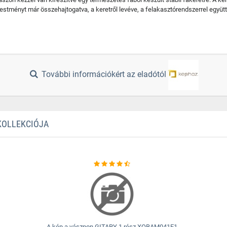
stményt már összehajtogatva, a keretről levéve, a felakasztórendszerrel együtt 
További információkért az eladótól
 KOLLEKCIÓJA
A kép a vásznon GITARY 1 rész XOBAM041E1