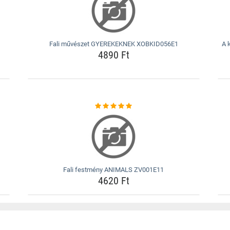
Fali művészet GYEREKEKNEK XOBKID056E1
A 
4890 Ft
Fali festmény ANIMALS ZV001E11
4620 Ft