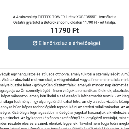
A A vászonkép EIFFEL'S TOWER 1 rész XOBFB555E1 terméket a
Ostatní gyártótól a Butorokshop.hu oldalon 11790 Ft - ért találja.
11790 Ft
Ellenőrizd az elérhetőséget
vágyik egy hangulatos és stílusos otthonra, amely tükrözi a személyiségét. A 
. Akár az absztrakt motívumokat, a virágmintákat vagy a finom minimalista mint
elyre büszke lehet - gyönyörűen díszített falak, amelyek minden nap örömet é
gragadja az Ön személyiségét - finom virágok a romantikus léleknek, absztrakc
n képet válasszon, amely körülbelül a szélességük kétharmadát teszi ki - ez kie
ínvilágú festményt - így olyan galériát hozhat létre, amely a szoba vizuális közé
- ennyire hűen képes technológiánk reprodukálni az eredeti műalkotásokat. Az A
ínhűségre. Kizárólag a legmagasabb minőségű anyagokat használjuk a kivitelez
eg a színeket. Az így kapott kép finom szaténfényű és lenyűgöző textúrájú, mint 
nden részlete éles és a színek élénkek legyenek. Távolról nem fogja tudni megkü
 vászon kézzel van kifeszítve egy természetes fából készült stabil fakeretre. A k