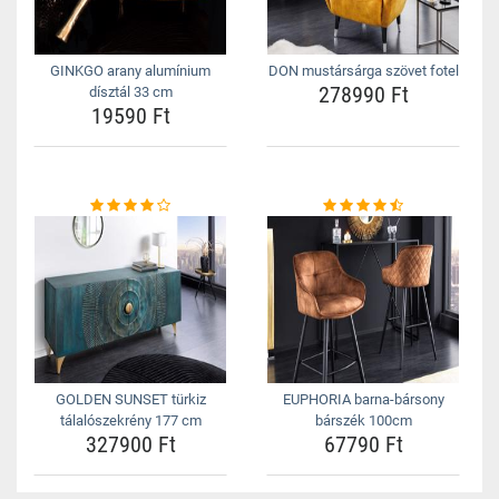
GINKGO arany alumínium
DON mustársárga szövet fotel
278990 Ft
dísztál 33 cm
19590 Ft
GOLDEN SUNSET türkiz
EUPHORIA barna-bársony
tálalószekrény 177 cm
bárszék 100cm
327900 Ft
67790 Ft