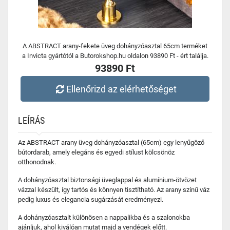
A ABSTRACT arany-fekete üveg dohányzóasztal 65cm terméket
a Invicta gyártótól a Butorokshop.hu oldalon 93890 Ft - ért találja.
93890 Ft
Ellenőrizd az elérhetőséget
LEÍRÁS
Az ABSTRACT arany üveg dohányzóasztal (65cm) egy lenyűgöző
bútordarab, amely elegáns és egyedi stílust kölcsönöz
otthonodnak.
A dohányzóasztal biztonsági üveglappal és alumínium-ötvözet
vázzal készült, így tartós és könnyen tisztítható. Az arany színű váz
pedig luxus és elegancia sugárzását eredményezi.
A dohányzóasztalt különösen a nappalikba és a szalonokba
ajánljuk, ahol kiválóan mutat majd a vendégek előtt.