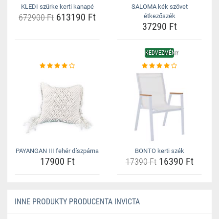
KLEDI szürke kerti kanapé
SALOMA kék szövet
613190 Ft
672900 Ft
étkezőszék
37290 Ft
KEDVEZMÉNY
PAYANGAN III fehér díszpárna
BONTO kerti szék
17900 Ft
16390 Ft
17390 Ft
INNE PRODUKTY PRODUCENTA INVICTA