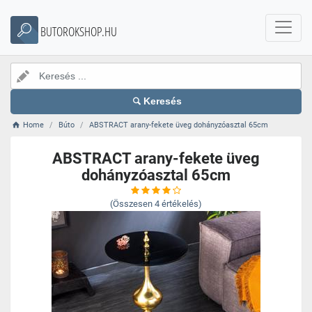
BUTOROKSHOP.HU
Keresés
Home
Búto
ABSTRACT arany-fekete üveg dohányzóasztal 65cm
ABSTRACT arany-fekete üveg
dohányzóasztal 65cm
(Összesen
4
értékelés)