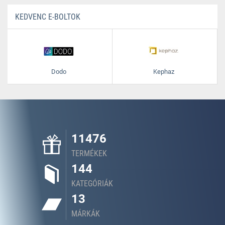
KEDVENC E-BOLTOK
Dodo
Kephaz
11476
TERMÉKEK
144
KATEGÓRIÁK
13
MÁRKÁK