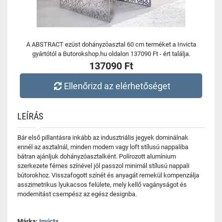
A ABSTRACT ezüst dohányzóasztal 60 cm terméket a Invicta
gyártótól a Butorokshop.hu oldalon 137090 Ft - ért találja.
137090 Ft
Ellenőrizd az elérhetőséget
LEÍRÁS
Bár első pillantásra inkább az indusztriális jegyek dominálnak
ennél az asztalnál, minden modern vagy loft stílusú nappaliba
bátran ajánljuk dohányzóasztalként. Polírozott alumínium
szerkezete fémes színével jól passzol minimál stílusú nappali
bútorokhoz. Visszafogott színét és anyagát remekül kompenzálja
asszimetrikus lyukacsos felülete, mely kellő vagányságot és
modernitást csempész az egész designba.
Márka:
Invicta