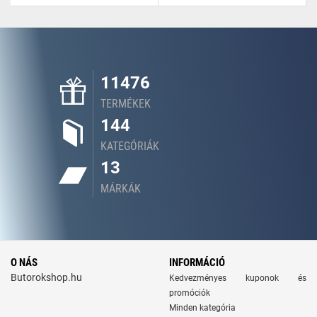
11476
TERMÉKEK
144
KATEGÓRIÁK
13
MÁRKÁK
O NÁS
INFORMÁCIÓ
Butorokshop.hu
Kedvezményes kuponok és
promóciók
Minden kategória