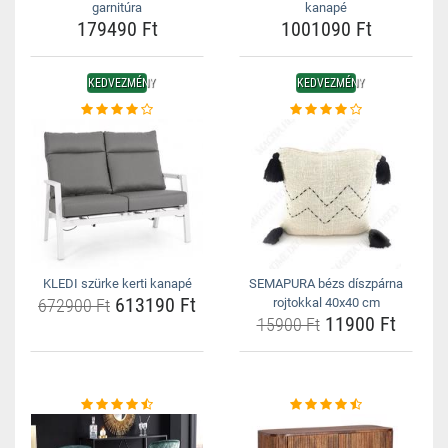
garnitúra
kanapé
179490 Ft
1001090 Ft
KEDVEZMÉNY
KEDVEZMÉNY
KLEDI szürke kerti kanapé
SEMAPURA bézs díszpárna
613190 Ft
672900 Ft
rojtokkal 40x40 cm
11900 Ft
15900 Ft