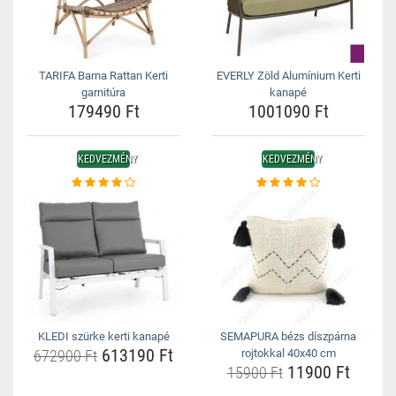
TARIFA Barna Rattan Kerti
EVERLY Zöld Alumínium Kerti
garnitúra
kanapé
179490 Ft
1001090 Ft
KEDVEZMÉNY
KEDVEZMÉNY
KLEDI szürke kerti kanapé
SEMAPURA bézs díszpárna
613190 Ft
672900 Ft
rojtokkal 40x40 cm
11900 Ft
15900 Ft