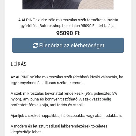
A ALPINE szürke-zöld mikroszálas szék terméket a Invicta
gyártótól a Butorokshop.hu oldalon 95090 Ft - ért találja.
95090 Ft
Ellenőrizd az elérhetőséget
LEÍRÁS
Az ALPINE szürke mikroszálas szék (drehbar) kiváló választás, ha
egy kényelmes és stílusos széket keresel.
A szék mikroszálas bevonattal rendelkezik (95% poliészter, 5%
nylon), ami puha és könnyen tisztítható. A szék vázát pedig
porfestett fém alkotja, ami tartós és stabil.
Ajánljuk a széket nappalikba, hálószobákba vagy akár irodákba is.
A modern és letisztult stílusú lakberendezések tökéletes
kiegészítője lehet.