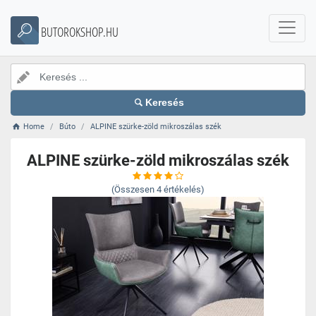
BUTOROKSHOP.HU
Keresés
Home
Búto
ALPINE szürke-zöld mikroszálas szék
ALPINE szürke-zöld mikroszálas szék
(Összesen
4
értékelés)