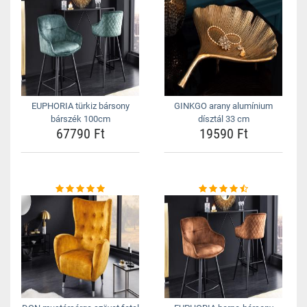
EUPHORIA türkiz bársony
GINKGO arany alumínium
bárszék 100cm
dísztál 33 cm
67790 Ft
19590 Ft