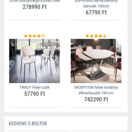
DON mustársárga szövet fotel
EUPHORIA barna-bársony
278990 Ft
bárszék 100cm
67790 Ft
TRACY fehér szék
INCEPTION fehér kerámia
57790 Ft
étkezőasztal 190 cm
742290 Ft
KEDVENC E-BOLTOK