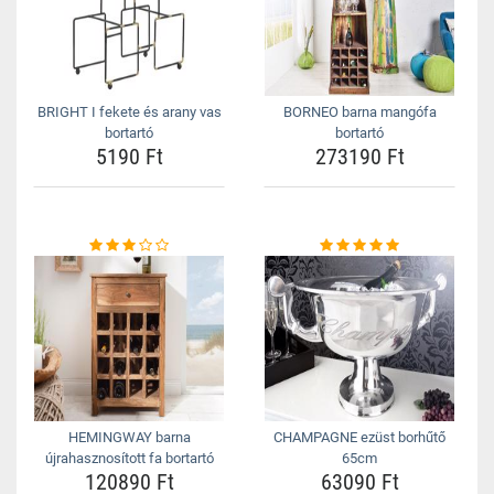
BRIGHT I fekete és arany vas
BORNEO barna mangófa
bortartó
bortartó
5190 Ft
273190 Ft
HEMINGWAY barna
CHAMPAGNE ezüst borhűtő
újrahasznosított fa bortartó
65cm
120890 Ft
63090 Ft