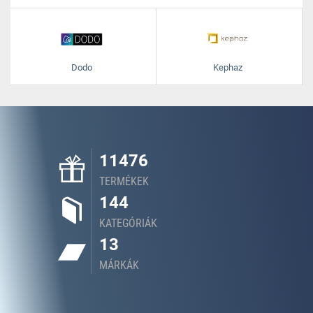
Dodo
Kephaz
11476
TERMÉKEK
144
KATEGÓRIÁK
13
MÁRKÁK