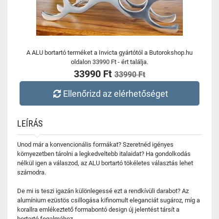
A ALU bortartó terméket a Invicta gyártótól a Butorokshop.hu
oldalon 33990 Ft - ért találja.
33990 Ft
33990 Ft
Ellenőrizd az elérhetőséget
LEÍRÁS
Unod már a konvencionális formákat? Szeretnéd igényes
környezetben tárolni a legkedveltebb italaidat? Ha gondolkodás
nélkül igen a válaszod, az ALU bortartó tökéletes választás lehet
számodra.
De mi is teszi igazán különlegessé ezt a rendkívüli darabot? Az
alumínium ezüstös csillogása kifinomult eleganciát sugároz, míg a
korallra emlékeztető formabontó design új jelentést társít a
bortartó fogalmához.