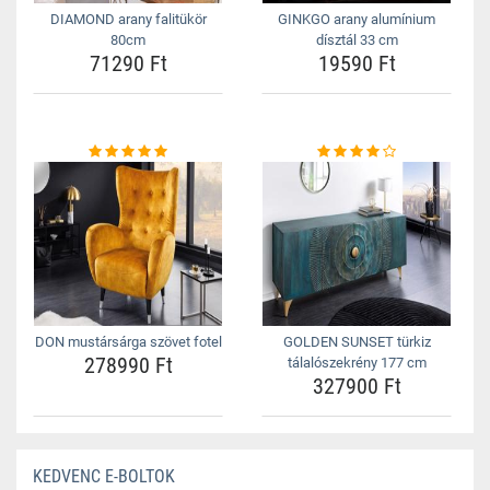
DIAMOND arany falitükör
GINKGO arany alumínium
80cm
dísztál 33 cm
71290 Ft
19590 Ft
DON mustársárga szövet fotel
GOLDEN SUNSET türkiz
278990 Ft
tálalószekrény 177 cm
327900 Ft
KEDVENC E-BOLTOK