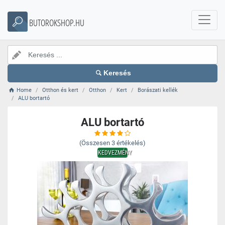
BUTOROKSHOP.HU
Keresés
Home
Otthon és kert
Otthon
Kert
Borászati kellék
ALU bortartó
ALU bortartó
(Összesen
3
értékelés)
KEDVEZMÉNY