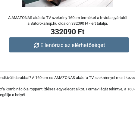
A AMAZONAS akácfa TV szekrény 160cm terméket a Invicta gyártótól
a Butorokshop.hu oldalon 332090 Ft - ért találja.
332090 Ft
Ellenőrizd az elérhetőséget
 rendkívüli darabbal? A 160 cm-es AMAZONAS akácfa TV szekrénnyel most kezed
ácfa kombinációja roppant ízléses egyveleget alkot. Formavilágát tekintve, a 16
gállja a helyét.