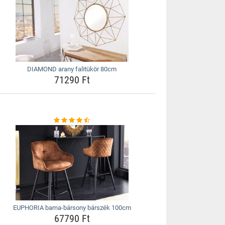
DIAMOND arany falitükör 80cm
71290 Ft
EUPHORIA barna-bársony bárszék 100cm
67790 Ft