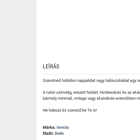
LEÍRÁS
Szeretnéd feldobni nappalidat vagy hálószobádat egy
A natúr színvilág, erezett felület, fémberakás és az ak
bármely minimál, vintage vagy skandináv enteriőrben me
Ne habozz és szerezd be Te is!
Márka:
Invicta
Eladó:
Dodo