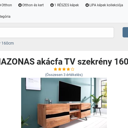
Otthon
Otthon és kert
1 RÉSZES képek
LIPA képek kollekciója
tegória
y 160cm
AZONAS akácfa TV szekrény 16
(Összesen
3
értékelés)