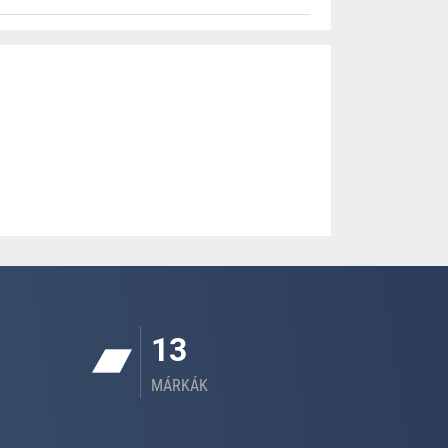
13
MÁRKÁK