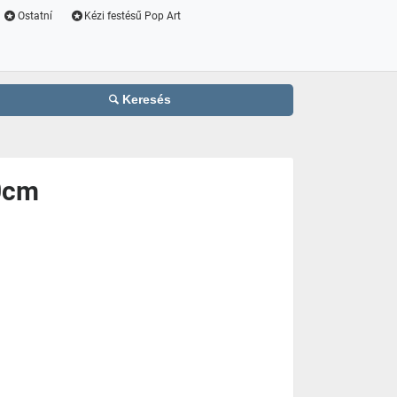
Ostatní
Kézi festésű Pop Art
Keresés
0cm