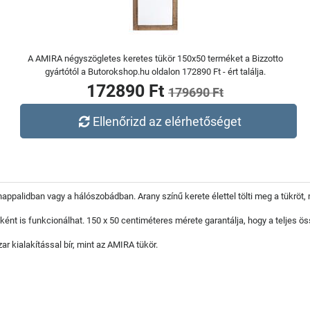
A AMIRA négyszögletes keretes tükör 150x50 terméket a Bizzotto
gyártótól a Butorokshop.hu oldalon 172890 Ft - ért találja.
172890 Ft
179690 Ft
Ellenőrizd az elérhetőséget
 nappalidban vagy a hálószobádban. Arany színű kerete élettel tölti meg a tükrö
nt is funkcionálhat. 150 x 50 centiméteres mérete garantálja, hogy a teljes ös
ar kialakítással bír, mint az AMIRA tükör.