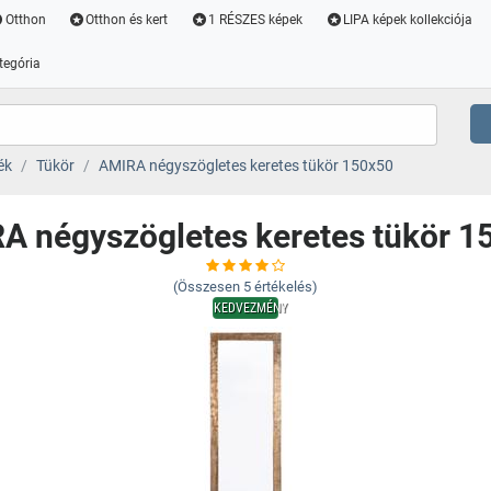
Otthon
Otthon és kert
1 RÉSZES képek
LIPA képek kollekciója
tegória
ék
Tükör
AMIRA négyszögletes keretes tükör 150x50
A négyszögletes keretes tükör 1
(Összesen
5
értékelés)
KEDVEZMÉNY