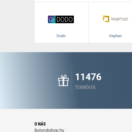
Dodo
Kephaz
11476
TERMÉKEK
O NÁS
Butorokshop.hu