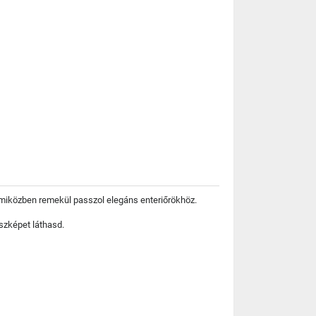
t, miközben remekül passzol elegáns enteriőrökhöz.
szképet láthasd.