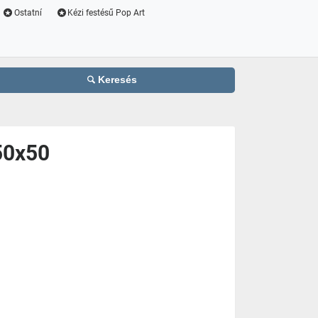
Ostatní
Kézi festésű Pop Art
Keresés
50x50