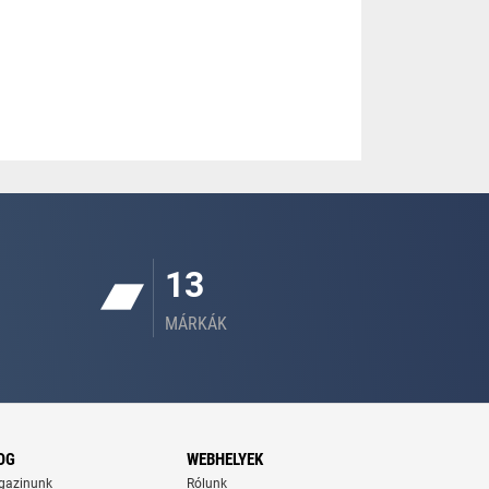
13
MÁRKÁK
OG
WEBHELYEK
gazinunk
Rólunk