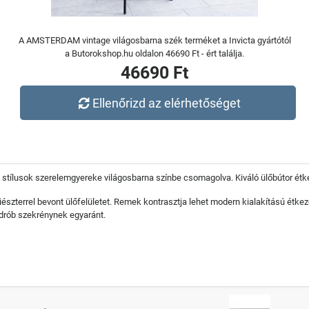
A AMSTERDAM vintage világosbarna szék terméket a Invicta gyártótól
a Butorokshop.hu oldalon 46690 Ft - ért találja.
46690 Ft
Ellenőrizd az elérhetőséget
tílusok szerelemgyereke világosbarna színbe csomagolva. Kiváló ülőbútor étk
észterrel bevont ülőfelületet. Remek kontrasztja lehet modern kialakítású étke
drób szekrénynek egyaránt.