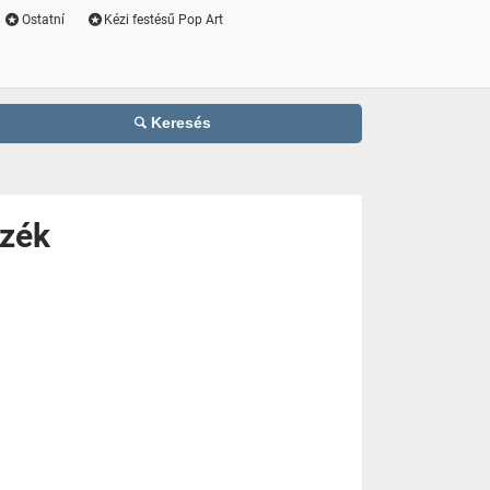
Ostatní
Kézi festésű Pop Art
Keresés
zék