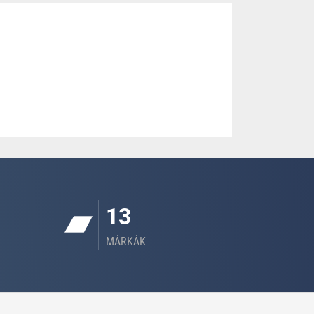
13
MÁRKÁK