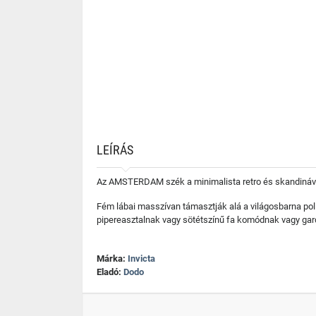
LEÍRÁS
Az AMSTERDAM szék a minimalista retro és skandináv s
Fém lábai masszívan támasztják alá a világosbarna poli
pipereasztalnak vagy sötétszínű fa komódnak vagy gar
Márka:
Invicta
Eladó:
Dodo