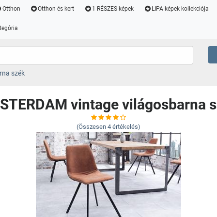
Otthon
Otthon és kert
1 RÉSZES képek
LIPA képek kollekciója
tegória
rna szék
STERDAM vintage világosbarna s
(Összesen
4
értékelés)