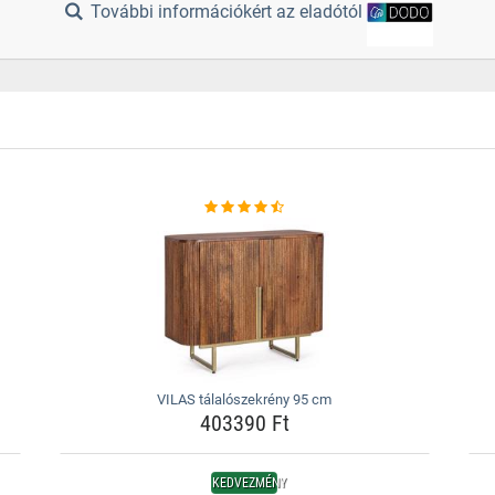
További információkért az eladótól
VILAS tálalószekrény 95 cm
403390 Ft
KEDVEZMÉNY