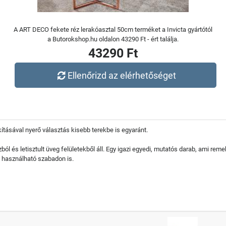
A ART DECO fekete réz lerakóasztal 50cm terméket a Invicta gyártótól
a Butorokshop.hu oldalon 43290 Ft - ért találja.
43290 Ft
Ellenőrizd az elérhetőséget
tásával nyerő választás kisebb terekbe is egyaránt.
ól és letisztult üveg felületekből áll. Egy igazi egyedi, mutatós darab, ami reme
s használható szabadon is.