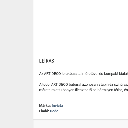
LEÍRÁS
Az ART DECO lerakóasztal méretével és kompakt kialakí
A többi ART DECO bútorral azonosan stabil réz színű vázb
mérete miatt könnyen illeszthető be bármilyen térbe, é
Márka:
Invicta
Eladó:
Dodo