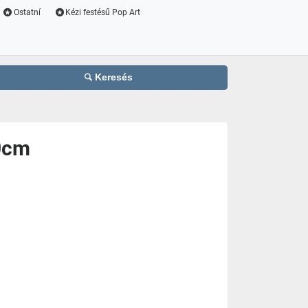
Ostatní
Kézi festésű Pop Art
Keresés
50cm