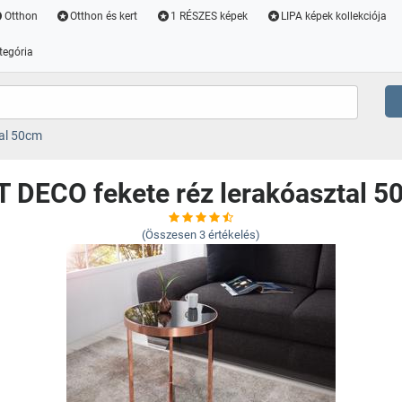
Otthon
Otthon és kert
1 RÉSZES képek
LIPA képek kollekciója
tegória
tal 50cm
 DECO fekete réz lerakóasztal 
(Összesen
3
értékelés)