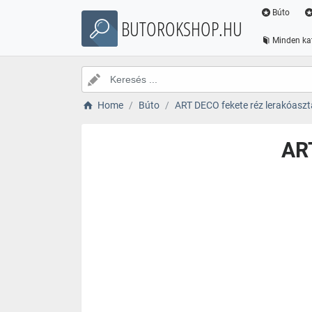
Búto
BUTOROKSHOP.HU
Minden ka
Home
Búto
ART DECO fekete réz lerakóasz
ART