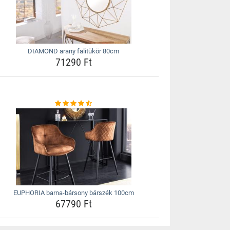
DIAMOND arany falitükör 80cm
71290 Ft
EUPHORIA barna-bársony bárszék 100cm
67790 Ft