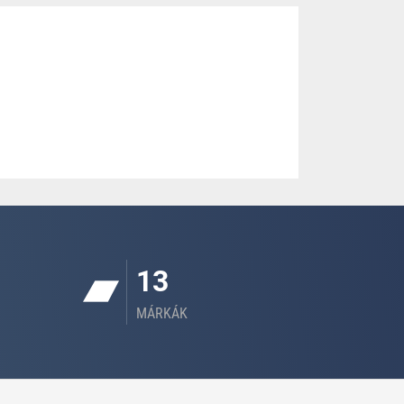
13
MÁRKÁK