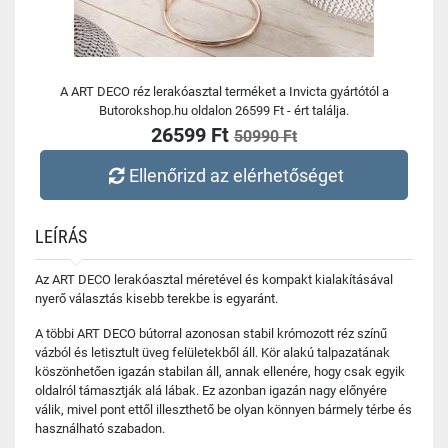
A ART DECO réz lerakóasztal terméket a Invicta gyártótól a
Butorokshop.hu oldalon 26599 Ft - ért találja.
26599 Ft
50990 Ft
Ellenőrizd az elérhetőséget
LEÍRÁS
Az ART DECO lerakóasztal méretével és kompakt kialakításával
nyerő választás kisebb terekbe is egyaránt.
A többi ART DECO bútorral azonosan stabil krómozott réz színű
vázból és letisztult üveg felületekből áll. Kör alakú talpazatának
köszönhetően igazán stabilan áll, annak ellenére, hogy csak egyik
oldalról támasztják alá lábak. Ez azonban igazán nagy előnyére
válik, mivel pont ettől illeszthető be olyan könnyen bármely térbe és
használható szabadon.