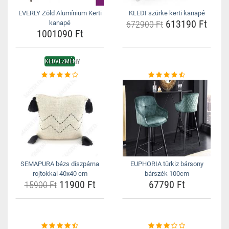
EVERLY Zöld Alumínium Kerti
KLEDI szürke kerti kanapé
613190 Ft
kanapé
672900 Ft
1001090 Ft
KEDVEZMÉNY
SEMAPURA bézs díszpárna
EUPHORIA türkiz bársony
rojtokkal 40x40 cm
bárszék 100cm
11900 Ft
67790 Ft
15900 Ft