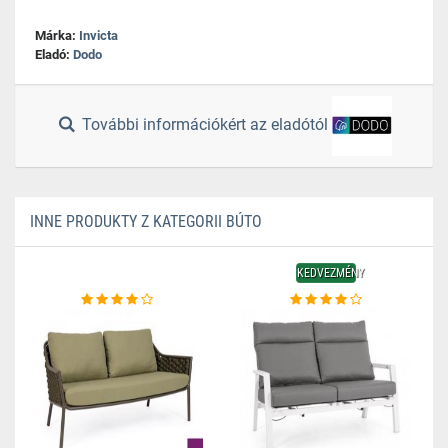
Márka:
Invicta
Eladó:
Dodo
További információkért az eladótól
INNE PRODUKTY Z KATEGORII BÚTO
KEDVEZMÉNY