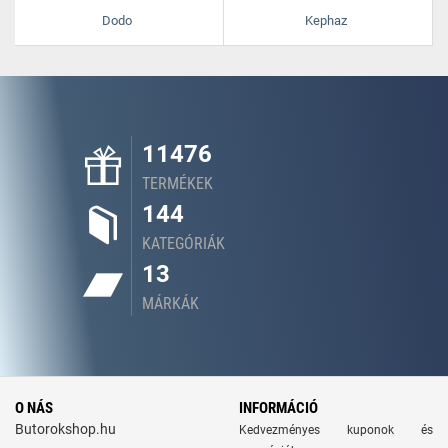
Dodo
Kephaz
11476
TERMÉKEK
144
KATEGÓRIÁK
13
MÁRKÁK
O NÁS
INFORMÁCIÓ
Butorokshop.hu
Kedvezményes kuponok és