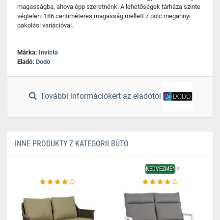
magasságba, ahova épp szeretnénk. A lehetőségek tárháza szinte
végtelen: 186 centiméteres magasság mellett 7 polc megannyi
pakolási variációval.
Márka:
Invicta
Eladó:
Dodo
További információkért az eladótól
INNE PRODUKTY Z KATEGORII BÚTO
KEDVEZMÉNY