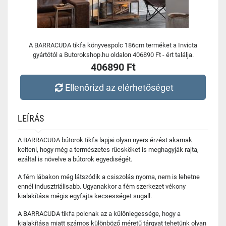
A BARRACUDA tikfa könyvespolc 186cm terméket a Invicta
gyártótól a Butorokshop.hu oldalon 406890 Ft - ért találja.
406890 Ft
Ellenőrizd az elérhetőséget
LEÍRÁS
A BARRACUDA bútorok tikfa lapjai olyan nyers érzést akarnak
kelteni, hogy még a természetes rücsköket is meghagyják rajta,
ezáltal is növelve a bútorok egyediségét.
A fém lábakon még látszódik a csiszolás nyoma, nem is lehetne
ennél indusztriálisabb. Ugyanakkor a fém szerkezet vékony
kialakítása mégis egyfajta kecsességet sugall.
A BARRACUDA tikfa polcnak az a különlegessége, hogy a
kialakítása miatt számos különböző méretű tárgyat tehetünk olyan