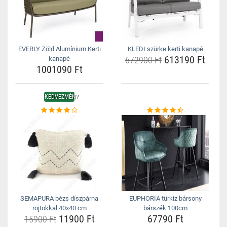
EVERLY Zöld Alumínium Kerti
KLEDI szürke kerti kanapé
613190 Ft
kanapé
672900 Ft
1001090 Ft
KEDVEZMÉNY
SEMAPURA bézs díszpárna
EUPHORIA türkiz bársony
rojtokkal 40x40 cm
bárszék 100cm
11900 Ft
67790 Ft
15900 Ft