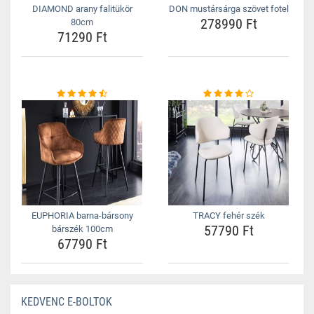
DIAMOND arany falitükör
DON mustársárga szövet fotel
278990 Ft
80cm
71290 Ft
EUPHORIA barna-bársony
TRACY fehér szék
57790 Ft
bárszék 100cm
67790 Ft
KEDVENC E-BOLTOK