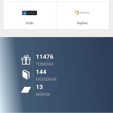
Dodo
Kephaz
11476
TERMÉKEK
144
KATEGÓRIÁK
13
MÁRKÁK