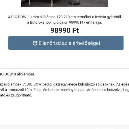
A BIG BOW II króm állólámpa 170-210 cm terméket a Invicta gyártótól
a Butorokshop.hu oldalon 98990 Ft - ért találja.
98990 Ft
Ellenőrizd az elérhetőséget
IG BOW II állólámpát.
i az állólámpák. A BIG BOW pedig igazi egyvelege különböző stílusoknak. Az egé
izál a krómozott fém lábbal és fekete márvány talppal. Arról nem is beszélve,
ató és zsugorítható.