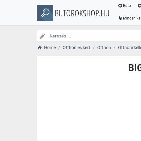
Búto
BUTOROKSHOP.HU
Minden ka
Home
Otthon és kert
Otthon
Otthoni kell
BI