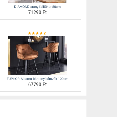
DIAMOND arany falitükör 80cm
71290 Ft
EUPHORIA barna-bársony bárszék 100cm
67790 Ft