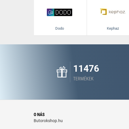
Dodo
Kephaz
11476
TERMÉKEK
O NÁS
Butorokshop.hu