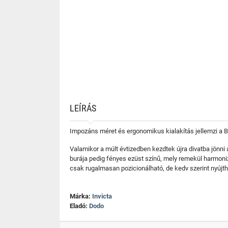
LEÍRÁS
Impozáns méret és ergonomikus kialakítás jellemzi a B
Valamikor a múlt évtizedben kezdtek újra divatba jönn
burája pedig fényes ezüst színű, mely remekül harmon
csak rugalmasan pozicionálható, de kedv szerint nyújth
Márka:
Invicta
Eladó:
Dodo