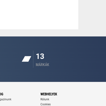
13
MÁRKÁK
OG
WEBHELYEK
gazinunk
Rólunk
Cookies