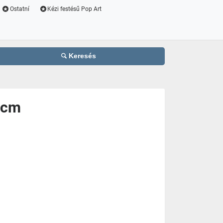
Ostatní
Kézi festésű Pop Art
Keresés
 cm