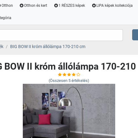
Otthon
Otthon és kert
1 RÉSZES képek
LIPA képek kollekciója
tegória
ék
BIG BOW II króm állólámpa 170-210 cm
G BOW II króm állólámpa 170-210
(Összesen
5
értékelés)