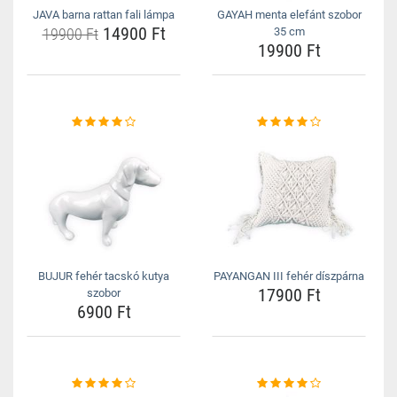
JAVA barna rattan fali lámpa
GAYAH menta elefánt szobor
14900 Ft
19900 Ft
35 cm
19900 Ft
BUJUR fehér tacskó kutya
PAYANGAN III fehér díszpárna
17900 Ft
szobor
6900 Ft