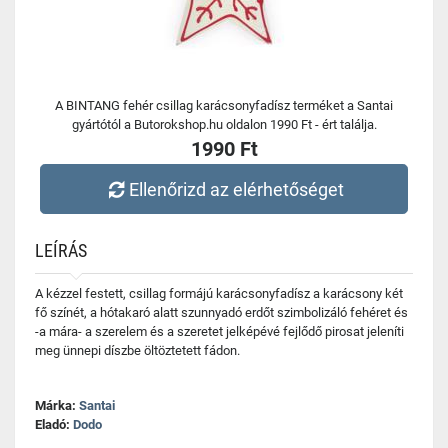
A BINTANG fehér csillag karácsonyfadísz terméket a Santai
gyártótól a Butorokshop.hu oldalon 1990 Ft - ért találja.
1990 Ft
Ellenőrizd az elérhetőséget
LEÍRÁS
A kézzel festett, csillag formájú karácsonyfadísz a karácsony két
fő színét, a hótakaró alatt szunnyadó erdőt szimbolizáló fehéret és
-a mára- a szerelem és a szeretet jelképévé fejlődő pirosat jeleníti
meg ünnepi díszbe öltöztetett fádon.
Márka:
Santai
Eladó:
Dodo