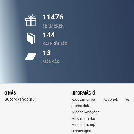
11476
TERMÉKEK
144
KATEGÓRIÁK
13
MÁRKÁK
O NÁS
INFORMÁCIÓ
Butorokshop.hu
Kedvezményes kuponok és
promóciók
Minden kategória
Minden márka
Minden e-shop
Újdonságok