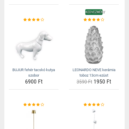
KEDVEZMÉNY
BUJUR fehér tacskó kutya
LEONARDO NEVE kerámia
szobor
toboz 13cm ezüst
6900 Ft
1950 Ft
3590 Ft