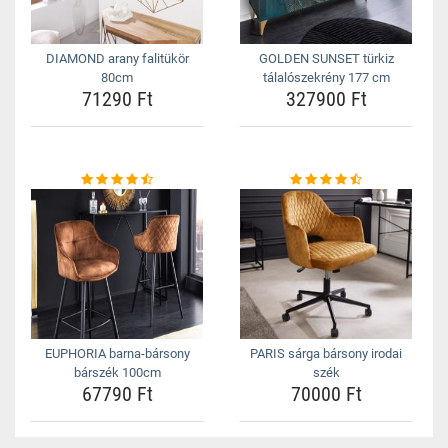
DIAMOND arany falitükör
GOLDEN SUNSET türkiz
80cm
tálalószekrény 177 cm
71290 Ft
327900 Ft
EUPHORIA barna-bársony
PARIS sárga bársony irodai
bárszék 100cm
szék
67790 Ft
70000 Ft