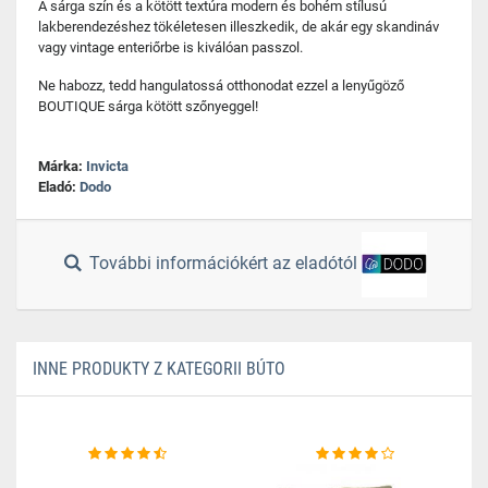
A sárga szín és a kötött textúra modern és bohém stílusú
lakberendezéshez tökéletesen illeszkedik, de akár egy skandináv
vagy vintage enteriőrbe is kiválóan passzol.
Ne habozz, tedd hangulatossá otthonodat ezzel a lenyűgöző
BOUTIQUE sárga kötött szőnyeggel!
Márka:
Invicta
Eladó:
Dodo
További információkért az eladótól
INNE PRODUKTY Z KATEGORII BÚTO