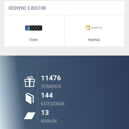
KEDVENC E-BOLTOK
Dodo
Kephaz
11476
TERMÉKEK
144
KATEGÓRIÁK
13
MÁRKÁK