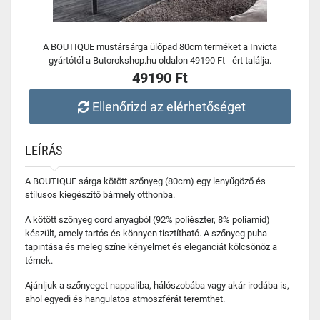
A BOUTIQUE mustársárga ülőpad 80cm terméket a Invicta
gyártótól a Butorokshop.hu oldalon 49190 Ft - ért találja.
49190 Ft
Ellenőrizd az elérhetőséget
LEÍRÁS
A BOUTIQUE sárga kötött szőnyeg (80cm) egy lenyűgöző és
stílusos kiegészítő bármely otthonba.
A kötött szőnyeg cord anyagból (92% poliészter, 8% poliamid)
készült, amely tartós és könnyen tisztítható. A szőnyeg puha
tapintása és meleg színe kényelmet és eleganciát kölcsönöz a
térnek.
Ajánljuk a szőnyeget nappaliba, hálószobába vagy akár irodába is,
ahol egyedi és hangulatos atmoszférát teremthet.