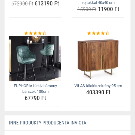
613190 Ft
672900 Ft
rojtokkal 40x40 cm
11900 Ft
15900 Ft
EUPHORIA türkiz bársony
VILAS tálalószekrény 95 cm
403390 Ft
bárszék 100cm
67790 Ft
INNE PRODUKTY PRODUCENTA INVICTA