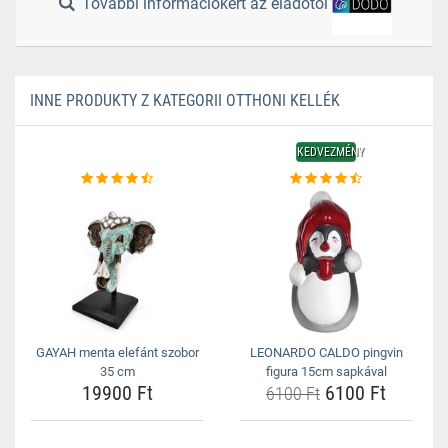
További információkért az eladótól
INNE PRODUKTY Z KATEGORII OTTHONI KELLÉK
KEDVEZMÉNY
GAYAH menta elefánt szobor
LEONARDO CALDO pingvin
35 cm
figura 15cm sapkával
19900 Ft
6100 Ft
6100 Ft