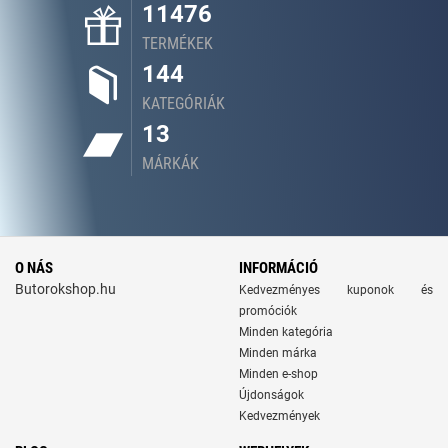
11476
TERMÉKEK
144
KATEGÓRIÁK
13
MÁRKÁK
O NÁS
INFORMÁCIÓ
Butorokshop.hu
Kedvezményes kuponok és
promóciók
Minden kategória
Minden márka
Minden e-shop
Újdonságok
Kedvezmények