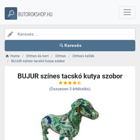
BUTOROKSHOP.HU
Keresés
Home
Otthon és kert
Otthon
Otthoni kellék
BUJUR színes tacskó kutya szobor
BUJUR színes tacskó kutya szobor
(Összesen
3
értékelés)