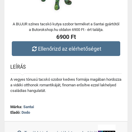
A BUJUR színes tacskó kutya szobor terméket a Santai gyártótól
a Butorokshop.hu oldalon 6900 Ft - ért találja.
6900 Ft
Ellenőrizd az elérhetőséget
LEÍRÁS
A vegyes tónusú tacskó szobor kedves formája magában hordozza
a vidéki otthonok romantikáját, finoman erősítve ezzel lakhelyed
családias hangulatát.
Márka:
Santai
Eladó:
Dodo