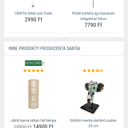
CERITA fehér szív füzér
PEAR körtefa ág rózsaszín
2990 Ft
virágokkal 94cm
7790 Ft
INNE PRODUKTY PRODUCENTA SANTAI
KEDVEZMÉNY
JAVA barna rattan fali lámpa
GAYAH menta elefánt szobor
14900 Ft
19900 Ft
35 cm