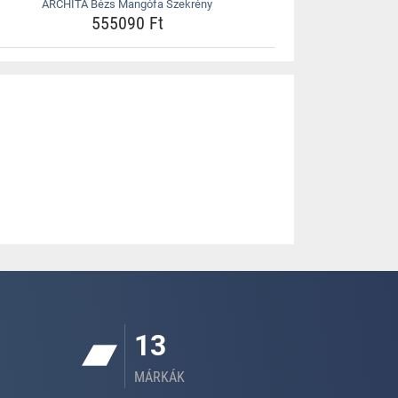
ARCHITA Bézs Mangófa Szekrény
555090 Ft
13
MÁRKÁK