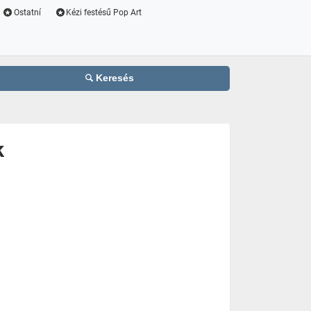
Ostatní
Kézi festésű Pop Art
Keresés
k