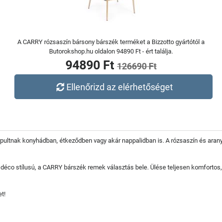
A CARRY rózsaszín bársony bárszék terméket a Bizzotto gyártótól a
Butorokshop.hu oldalon 94890 Ft - ért találja.
94890 Ft
126690 Ft
Ellenőrizd az elérhetőséget
ultnak konyhádban, étkeződben vagy akár nappalidban is. A rózsaszín és aran
éco stílusú, a CARRY bárszék remek választás bele. Ülése teljesen komfortos, f
t!