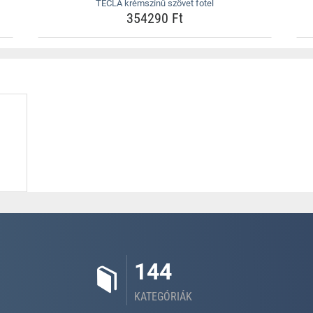
TECLA krémszínű szövet fotel
354290 Ft
144
KATEGÓRIÁK