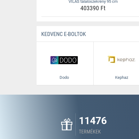
VILAS tálalószekrény 95 cm
403390 Ft
KEDVENC E-BOLTOK
Dodo
Kephaz
11476
TERMÉKEK