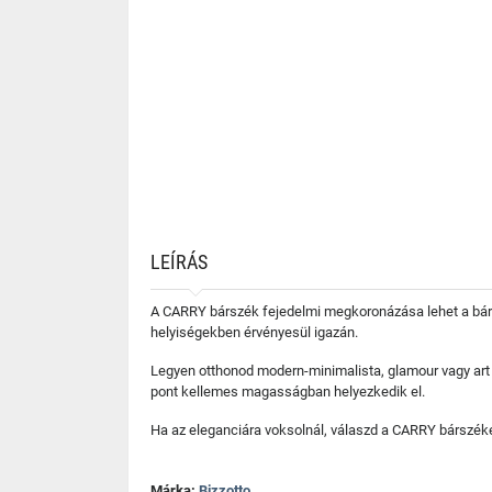
LEÍRÁS
A CARRY bárszék fejedelmi megkoronázása lehet a bárp
helyiségekben érvényesül igazán.
Legyen otthonod modern-minimalista, glamour vagy art d
pont kellemes magasságban helyezkedik el.
Ha az eleganciára voksolnál, válaszd a CARRY bárszéke
Márka:
Bizzotto