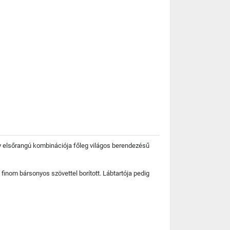
y elsőrangú kombinációja főleg világos berendezésű
inom bársonyos szövettel borított. Lábtartója pedig