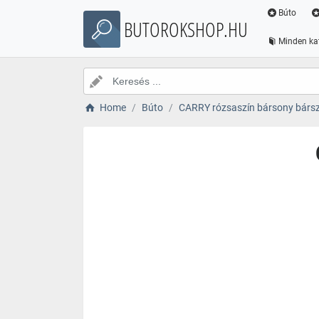
Búto
BUTOROKSHOP.HU
Minden ka
Home
Búto
CARRY rózsaszín bársony bárs