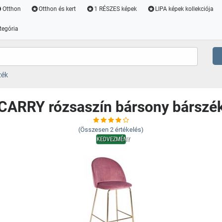
Otthon
Otthon és kert
1 RÉSZES képek
LIPA képek kollekciója
tegória
zék
CARRY rózsaszín bársony bárszé
(Összesen
2
értékelés)
KEDVEZMÉNY