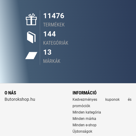
11476
TERMÉKEK
144
KATEGÓRIÁK
13
MÁRKÁK
O NÁS
INFORMÁCIÓ
Butorokshop.hu
Kedvezményes kuponok és
promóciók
Minden kategória
Minden márka
Minden e-shop
Újdonságok