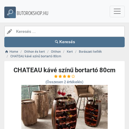
BUTOROKSHOP.HU
Keresés
Home
Otthon és kert
Otthon
Kert
Borászati kellék
CHATEAU kávé színű bortartó 80cm
CHATEAU kávé színű bortartó 80cm
(Összesen
2
értékelés)