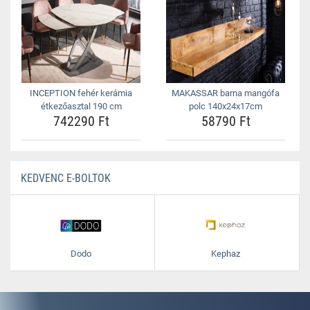
INCEPTION fehér kerámia
MAKASSAR barna mangófa
étkezőasztal 190 cm
polc 140x24x17cm
742290 Ft
58790 Ft
KEDVENC E-BOLTOK
Dodo
Kephaz