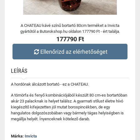
A CHATEAU kávé színű bortartó 80cm terméket a Invicta
gyártótól a Butorokshop.hu oldalon 177790 Ft - ért találja.
177790 Ft
Ellenőrizd az elérhetőséget
LEÍRÁS
A hordónak álcázott bortató - ez a CHATEAU.
A tömörfa és fenyő kombinációjából készült 80 cm-es bortartóban
akár 23 palacknak is helyet találsz. A gyarmati stílust életre hívó
kiegészítő kifejezetten jól mutat borospincékben, de egy
hangulatos dolgozószobában vagy bármely tágas helyiségben is
megállja helyét. Ínyenceknek kötelező darab.
Márka:
Invicta