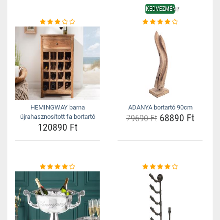
KEDVEZMÉNY
HEMINGWAY barna
ADANYA bortartó 90cm
68890 Ft
újrahasznosított fa bortartó
79690 Ft
120890 Ft