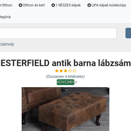
Otthon
Otthon és kert
1 RÉSZES képek
LIPA képek kollekciója
tegória
zsámoly
ESTERFIELD antik barna lábzsám
(Összesen
4
értékelés)
KEDVEZMÉNY