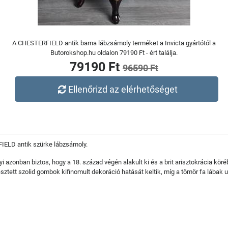
A CHESTERFIELD antik barna lábzsámoly terméket a Invicta gyártótól a
Butorokshop.hu oldalon 79190 Ft - ért találja.
79190 Ft
96590 Ft
Ellenőrizd az elérhetőséget
FIELD antik szürke lábzsámoly.
i azonban biztos, hogy a 18. század végén alakult ki és a brit arisztokrácia köré
tt szolid gombok kifinomult dekoráció hatását keltik, míg a tömör fa lábak ut