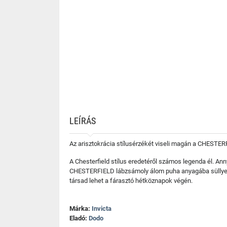
LEÍRÁS
Az arisztokrácia stílusérzékét viseli magán a CHESTER
A Chesterfield stílus eredetéről számos legenda él. Anny
CHESTERFIELD lábzsámoly álom puha anyagába süllyeszte
társad lehet a fárasztó hétköznapok végén.
Márka:
Invicta
Eladó:
Dodo