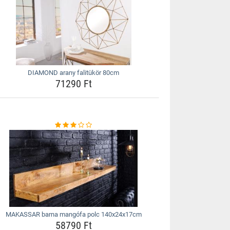
DIAMOND arany falitükör 80cm
71290 Ft
MAKASSAR barna mangófa polc 140x24x17cm
58790 Ft