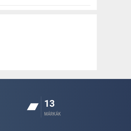
13
MÁRKÁK