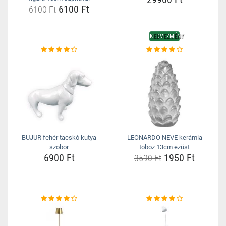
6100 Ft
6100 Ft
KEDVEZMÉNY
BUJUR fehér tacskó kutya
LEONARDO NEVE kerámia
szobor
toboz 13cm ezüst
6900 Ft
1950 Ft
3590 Ft