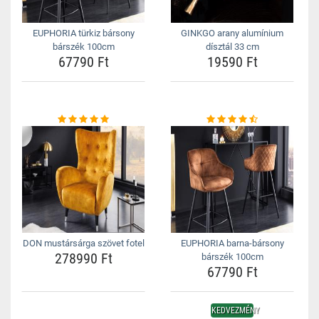
EUPHORIA türkiz bársony
GINKGO arany alumínium
bárszék 100cm
dísztál 33 cm
67790 Ft
19590 Ft
DON mustársárga szövet fotel
EUPHORIA barna-bársony
278990 Ft
bárszék 100cm
67790 Ft
KEDVEZMÉNY