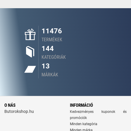
11476
TERMÉKEK
144
KATEGÓRIÁK
13
MÁRKÁK
O NÁS
INFORMÁCIÓ
Butorokshop.hu
Kedvezményes kuponok és
promóciók
Minden kategória
Minden márka