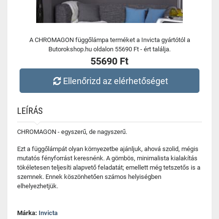
A CHROMAGON függőlámpa terméket a Invicta gyártótól a
Butorokshop.hu oldalon 55690 Ft - ért találja.
55690 Ft
Ellenőrizd az elérhetőséget
LEÍRÁS
CHROMAGON - egyszerű, de nagyszerű.
Ezt a függőlámpát olyan környezetbe ajánljuk, ahová szolid, mégis
mutatós fényforrást keresnénk. A gömbös, minimalista kialakítás
tökéletesen teljesíti alapvető feladatát; emellett még tetszetős is a
szemnek. Ennek köszönhetően számos helyiségben
elhelyezhetjük.
Márka:
Invicta