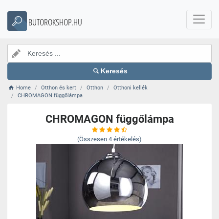
BUTOROKSHOP.HU
Keresés
Home
Otthon és kert
Otthon
Otthoni kellék
CHROMAGON függőlámpa
CHROMAGON függőlámpa
(Összesen
4
értékelés)