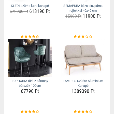
KLEDI szürke kerti kanapé
SEMAPURA bézs díszpárna
613190 Ft
672900 Ft
rojtokkal 40x40 cm
11900 Ft
15900 Ft
EUPHORIA türkiz bársony
TAMIRES Szürke Alumínium
bárszék 100cm
Kanapé
67790 Ft
1389390 Ft