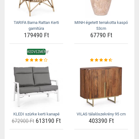
TARIFA Barna Rattan Kerti
MINH égetett terrakotta kaspó
garnitúra
53cm
179490 Ft
67790 Ft
KEDVEZMÉNY
KLEDI szürke kerti kanapé
VILAS tálalószekrény 95 cm
613190 Ft
403390 Ft
672900 Ft