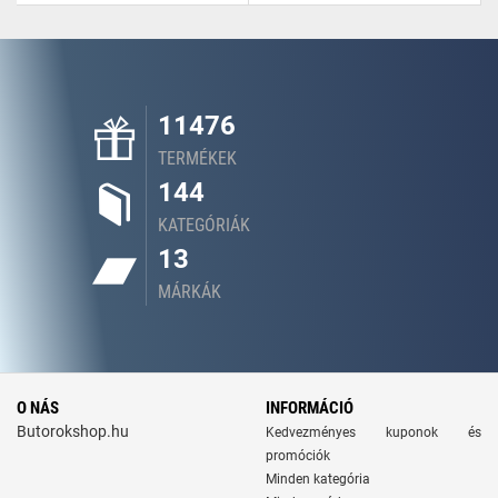
11476
TERMÉKEK
144
KATEGÓRIÁK
13
MÁRKÁK
O NÁS
INFORMÁCIÓ
Butorokshop.hu
Kedvezményes kuponok és
promóciók
Minden kategória