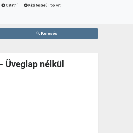
Ostatní
Kézi festésű Pop Art
Keresés
 Üveglap nélkül