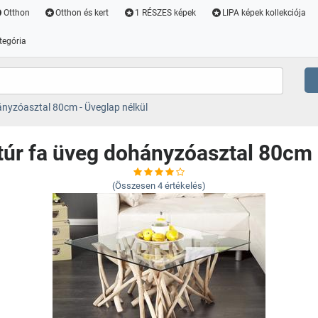
Otthon
Otthon és kert
1 RÉSZES képek
LIPA képek kollekciója
tegória
yzóasztal 80cm - Üveglap nélkül
r fa üveg dohányzóasztal 80cm -
(Összesen
4
értékelés)