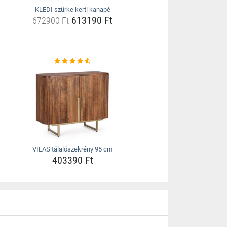
KLEDI szürke kerti kanapé
613190 Ft
672900 Ft
VILAS tálalószekrény 95 cm
403390 Ft