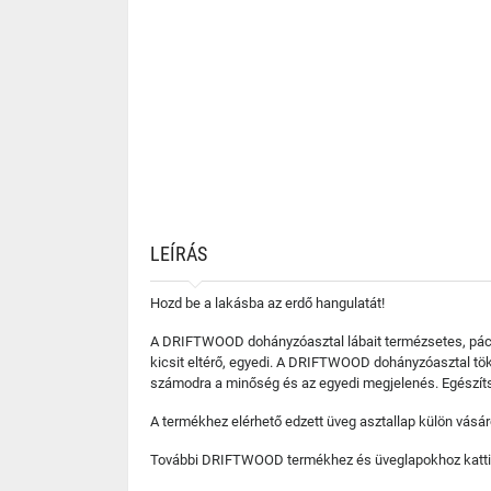
LEÍRÁS
Hozd be a lakásba az erdő hangulatát!
A DRIFTWOOD dohányzóasztal lábait termézsetes, pácol
kicsit eltérő, egyedi. A DRIFTWOOD dohányzóasztal tö
számodra a minőség és az egyedi megjelenés. Egészíts
A termékhez elérhető edzett üveg asztallap külön vásá
További DRIFTWOOD termékhez és üveglapokhoz katti