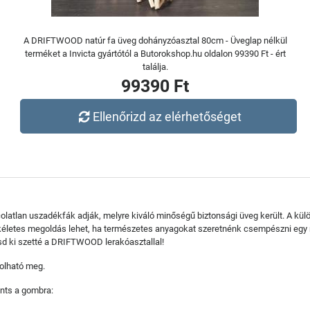
A DRIFTWOOD natúr fa üveg dohányzóasztal 80cm - Üveglap nélkül
terméket a Invicta gyártótól a Butorokshop.hu oldalon 99390 Ft - ért
találja.
99390 Ft
Ellenőrizd az elérhetőséget
atlan uszadékfák adják, melyre kiváló minőségű biztonsági üveg került. A kül
kéletes megoldás lehet, ha természetes anyagokat szeretnénk csempészni egy 
d ki szetté a DRIFTWOOD lerakóasztallal!
rolható meg.
nts a gombra: