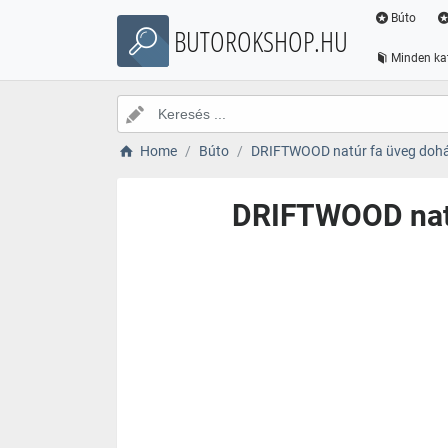
Búto
BUTOROKSHOP.HU
Minden ka
Home
Búto
DRIFTWOOD natúr fa üveg dohán
DRIFTWOOD natú