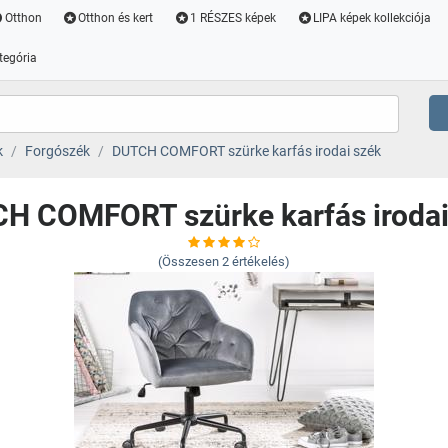
Otthon
Otthon és kert
1 RÉSZES képek
LIPA képek kollekciója
tegória
k
Forgószék
DUTCH COMFORT szürke karfás irodai szék
H COMFORT szürke karfás irodai
(Összesen
2
értékelés)