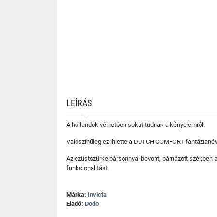
LEÍRÁS
A hollandok vélhetően sokat tudnak a kényelemről.
Valószínűleg ez ihlette a DUTCH COMFORT fantázianévvel
Az ezüstszürke bársonnyal bevont, párnázott székben a
funkcionalitást.
Márka:
Invicta
Eladó:
Dodo