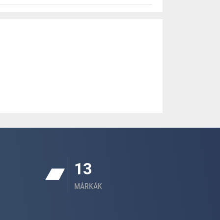
13
MÁRKÁK