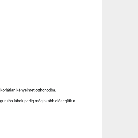
a korlátlan kényelmet otthonodba.
 gurulós lábak pedig méginkább elősegítik a