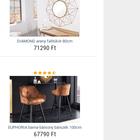
DIAMOND arany falitükör 80cm
71290 Ft
EUPHORIA barna-bársony bárszék 100cm
67790 Ft