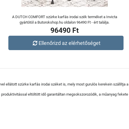
A DUTCH COMFORT szürke karfás irodai szék terméket a Invicta
gyártótól a Butorokshop.hu oldalon 96490 Ft - ért találja.
96490 Ft
Ellenőrizd az elérhetőséget
 ellátott szürke karfás irodai széket is, mely most gurulós kerekein szállítja 
 produktivitással eltöltött idő garantáltan megsokszorozódik, a műanyag fekete