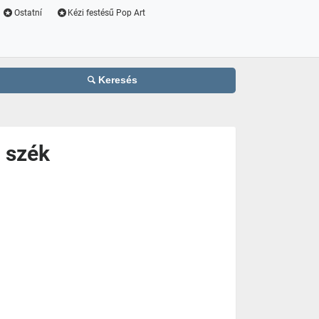
Ostatní
Kézi festésű Pop Art
Keresés
 szék