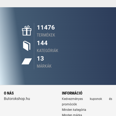
11476
TERMÉKEK
144
KATEGÓRIÁK
13
MÁRKÁK
O NÁS
INFORMÁCIÓ
Butorokshop.hu
Kedvezményes kuponok és
promóciók
Minden kategória
Minden márka