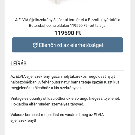
A ELVIA éjjeliszekrény 3 fiókkal terméket a Bizzotto gyártótól a
Butorokshop.hu oldalon 119590 Ft - ért találja.
119590 Ft
Ellenőrizd az elérhetőséget
LEÍRÁS
Az ELVIA éjjeliszekrény igazán helytakarékos megoldást nyújt
hálószobádban. A fehér bútor natúr barna teteje igazán rusztikus
megjelenést kölcsönöz a kis szekrénynek.
Vintage és country stílusú otthonok elsőrangú kiegészítője lehet.
Fiókjaidba elfér minden személyes tárgyad.
Válassz kompakt megoldást és vásárold meg az ELVIA
éjjeliszekrényt!