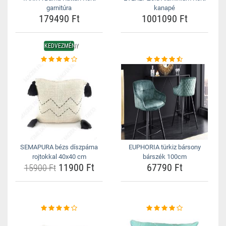
garnitúra
kanapé
179490 Ft
1001090 Ft
KEDVEZMÉNY
SEMAPURA bézs díszpárna
EUPHORIA türkiz bársony
rojtokkal 40x40 cm
bárszék 100cm
11900 Ft
67790 Ft
15900 Ft