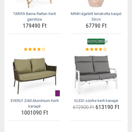
TARIFA Barna Rattan Kerti
MINH égetett terrakotta kaspó
garnitúra
53cm
179490 Ft
67790 Ft
KEDVEZMÉNY
EVERLY Zöld Alumínium Kerti
KLEDI szürke kerti kanapé
613190 Ft
kanapé
672900 Ft
1001090 Ft