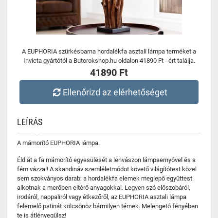
A EUPHORIA szürkésbarna hordalékfa asztali lámpa terméket a
Invicta gyártótól a Butorokshop.hu oldalon 41890 Ft - ért találja.
41890 Ft
Ellenőrizd az elérhetőséget
LEÍRÁS
A mámorító EUPHORIA lámpa.
Éld át a fa mámorító egyesülését a lenvászon lámpaernyővel és a
fém vázzal! A skandináv szemléletmódot követő világítótest közel
sem szokványos darab: a hordalékfa elemek meglepő együttest
alkotnak a merőben eltérő anyagokkal. Legyen szó előszobáról,
irodáról, nappaliról vagy étkezőről, az EUPHORIA asztali lámpa
felemelő patinát kölcsönöz bármilyen térnek. Melengető fényében
te is átlényegülsz!