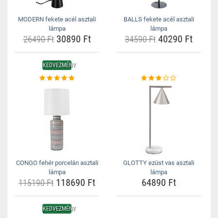
MODERN fekete acél asztali
BALLS fekete acél asztali
lámpa
lámpa
30890 Ft
40290 Ft
26490 Ft
34590 Ft
KEDVEZMÉNY
CONGO fehér porcelán asztali
GLOTTY ezüst vas asztali
lámpa
lámpa
118690 Ft
64890 Ft
115190 Ft
KEDVEZMÉNY