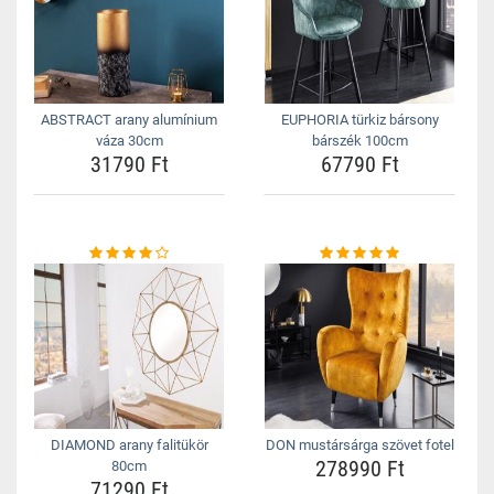
ABSTRACT arany alumínium
EUPHORIA türkiz bársony
váza 30cm
bárszék 100cm
31790 Ft
67790 Ft
DIAMOND arany falitükör
DON mustársárga szövet fotel
278990 Ft
80cm
71290 Ft