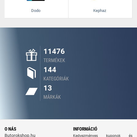
Dodo
Kephaz
11476
TERMÉKEK
144
KATEGÓRIÁK
13
MÁRKÁK
O NÁS
INFORMÁCIÓ
Butorokshop.hu
Kedvezményes kuponok és