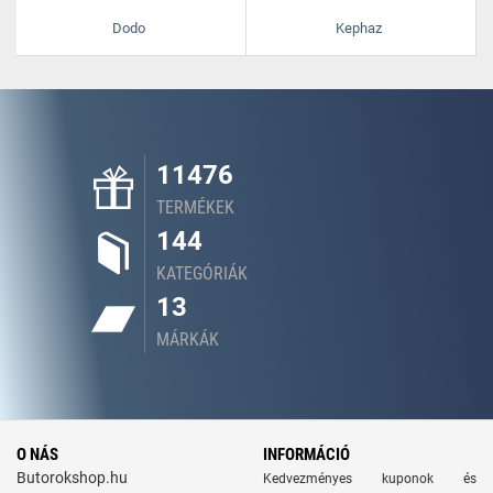
Dodo
Kephaz
11476
TERMÉKEK
144
KATEGÓRIÁK
13
MÁRKÁK
O NÁS
INFORMÁCIÓ
Butorokshop.hu
Kedvezményes kuponok és