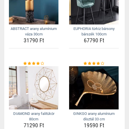
ABSTRACT arany alumínium
EUPHORIA türkiz bársony
váza 30cm
bárszék 100cm
31790 Ft
67790 Ft
DIAMOND arany falitükör
GINKGO arany alumínium
80cm
dísztál 33 cm
71290 Ft
19590 Ft