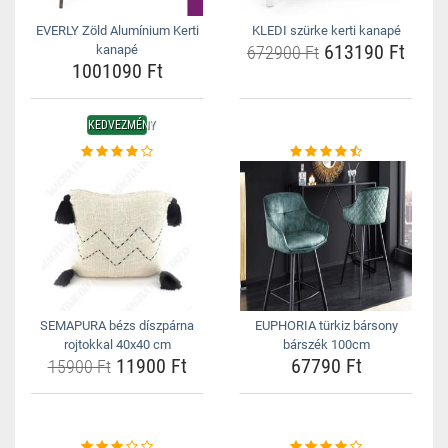
EVERLY Zöld Alumínium Kerti
KLEDI szürke kerti kanapé
613190 Ft
kanapé
672900 Ft
1001090 Ft
KEDVEZMÉNY
SEMAPURA bézs díszpárna
EUPHORIA türkiz bársony
rojtokkal 40x40 cm
bárszék 100cm
11900 Ft
67790 Ft
15900 Ft