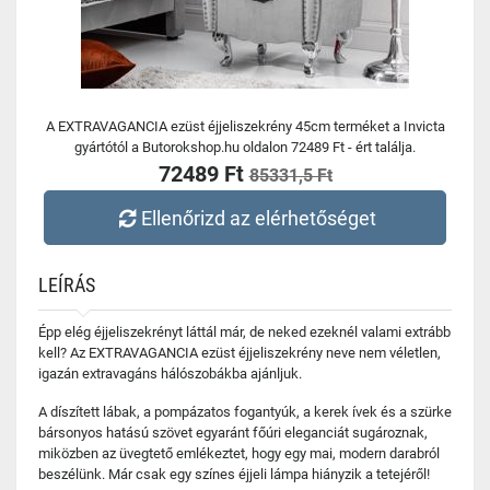
A EXTRAVAGANCIA ezüst éjjeliszekrény 45cm terméket a Invicta
gyártótól a Butorokshop.hu oldalon 72489 Ft - ért találja.
72489 Ft
85331,5 Ft
Ellenőrizd az elérhetőséget
LEÍRÁS
Épp elég éjjeliszekrényt láttál már, de neked ezeknél valami extrább
kell? Az EXTRAVAGANCIA ezüst éjjeliszekrény neve nem véletlen,
igazán extravagáns hálószobákba ajánljuk.
A díszített lábak, a pompázatos fogantyúk, a kerek ívek és a szürke
bársonyos hatású szövet egyaránt főúri eleganciát sugároznak,
miközben az üvegtető emlékeztet, hogy egy mai, modern darabról
beszélünk. Már csak egy színes éjjeli lámpa hiányzik a tetejéről!