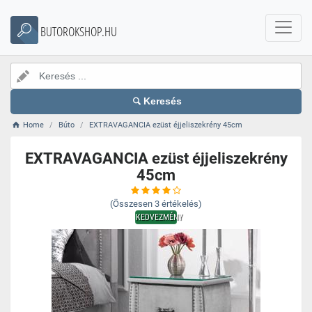
BUTOROKSHOP.HU
Keresés
Home
Búto
EXTRAVAGANCIA ezüst éjjeliszekrény 45cm
EXTRAVAGANCIA ezüst éjjeliszekrény
45cm
(Összesen
3
értékelés)
KEDVEZMÉNY