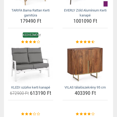
TARIFA Barna Rattan Kerti
EVERLY Zöld Alumínium Kerti
garnitúra
kanapé
179490 Ft
1001090 Ft
KEDVEZMÉNY
KLEDI szürke kerti kanapé
VILAS tálalószekrény 95 cm
613190 Ft
403390 Ft
672900 Ft