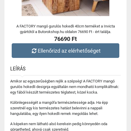
A FACTORY mangó gurulós hokedli 40cm terméket a Invicta
gyártótól a Butorokshop.hu oldalon 76690 Ft - ért találja.
76690 Ft
Ellenőrizd az elérhetőséget
LEÍRÁS
Amikor az egyszerűségben rejlik a szépség! A FACTORY mangó
gurulós hokedli designja egyáltalán nem mondható komplikáltnak:
egy fából készült természetes téglatest, közel kocka.
Különlegességét a mangófa természetessége adja. Ha épp
szeretnél egy kis természetes hatást belevinni a nappali
hangulatába, egy ilyen hokedli remek megoldás lehet.
A képeken nem látható alsó kerekein pedig könnyedén oda
görgetheted, ahová csak szeretnéd.