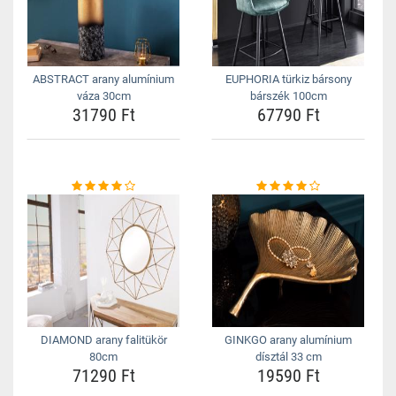
ABSTRACT arany alumínium
EUPHORIA türkiz bársony
váza 30cm
bárszék 100cm
31790 Ft
67790 Ft
DIAMOND arany falitükör
GINKGO arany alumínium
80cm
dísztál 33 cm
71290 Ft
19590 Ft