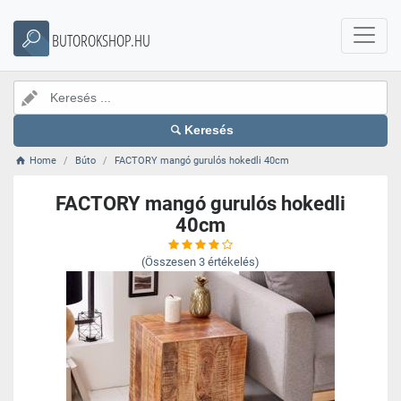
BUTOROKSHOP.HU
Keresés
Home
Búto
FACTORY mangó gurulós hokedli 40cm
FACTORY mangó gurulós hokedli
40cm
(Összesen
3
értékelés)