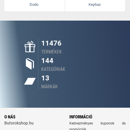
Dodo
Kephaz
11476
TERMÉKEK
144
KATEGÓRIÁK
13
MÁRKÁK
O NÁS
INFORMÁCIÓ
Butorokshop.hu
Kedvezményes kuponok és
promóciók