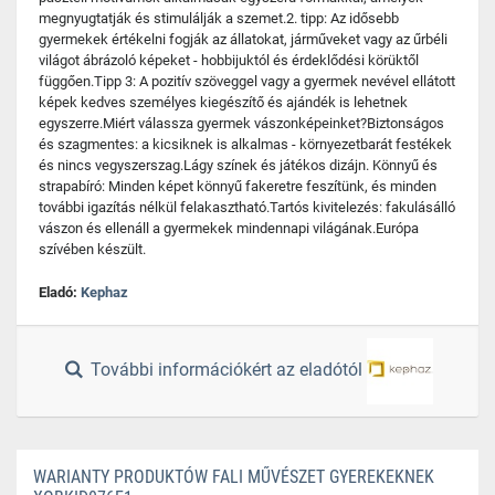
megnyugtatják és stimulálják a szemet.2. tipp: Az idősebb
gyermekek értékelni fogják az állatokat, járműveket vagy az űrbéli
világot ábrázoló képeket - hobbijuktól és érdeklődési körüktől
függően.Tipp 3: A pozitív szöveggel vagy a gyermek nevével ellátott
képek kedves személyes kiegészítő és ajándék is lehetnek
egyszerre.Miért válassza gyermek vászonképeinket?Biztonságos
és szagmentes: a kicsiknek is alkalmas - környezetbarát festékek
és nincs vegyszerszag.Lágy színek és játékos dizájn. Könnyű és
strapabíró: Minden képet könnyű fakeretre feszítünk, és minden
további igazítás nélkül felakasztható.Tartós kivitelezés: fakulásálló
vászon és ellenáll a gyermekek mindennapi világának.Európa
szívében készült.
Eladó:
Kephaz
További információkért az eladótól
WARIANTY PRODUKTÓW FALI MŰVÉSZET GYEREKEKNEK