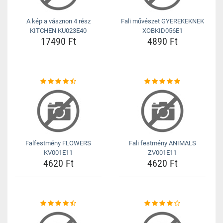
A kép a vásznon 4 rész
Fali művészet GYEREKEKNEK
KITCHEN KU023E40
XOBKID056E1
17490 Ft
4890 Ft
Falfestmény FLOWERS
Fali festmény ANIMALS
KV001E11
ZV001E11
4620 Ft
4620 Ft