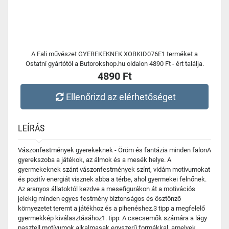
A Fali művészet GYEREKEKNEK XOBKID076E1 terméket a
Ostatní gyártótól a Butorokshop.hu oldalon 4890 Ft - ért találja.
4890 Ft
Ellenőrizd az elérhetőséget
LEÍRÁS
Vászonfestmények gyerekeknek - Öröm és fantázia minden falonA
gyerekszoba a játékok, az álmok és a mesék helye. A
gyermekeknek szánt vászonfestmények színt, vidám motívumokat
és pozitív energiát visznek abba a térbe, ahol gyermekei felnőnek.
Az aranyos állatoktól kezdve a mesefigurákon át a motivációs
jelekig minden egyes festmény biztonságos és ösztönző
környezetet teremt a játékhoz és a pihenéshez.3 tipp a megfelelő
gyermekkép kiválasztásához1. tipp: A csecsemők számára a lágy
pasztell motívumok alkalmasak egyszerű formákkal, amelyek