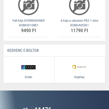
Fali kép GYEREKEKNEK
A kép a vásznon PES 1 rész
XOBKID108E1
XOBDA052E1
9490 Ft
11790 Ft
KEDVENC E-BOLTOK
Dodo
Kephaz