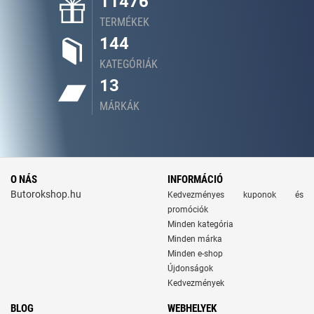
11476
TERMÉKEK
144
KATEGÓRIÁK
13
MÁRKÁK
O NÁS
INFORMÁCIÓ
Butorokshop.hu
Kedvezményes kuponok és
promóciók
Minden kategória
Minden márka
Minden e-shop
Újdonságok
Kedvezmények
BLOG
WEBHELYEK