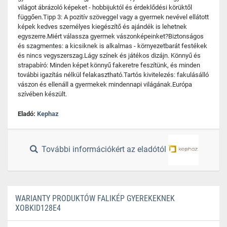
világot ábrázoló képeket - hobbijuktól és érdeklődési körüktől
függően.Tipp 3: A pozitív szöveggel vagy a gyermek nevével ellátott
képek kedves személyes kiegészítő és ajándék is lehetnek
egyszerre.Miért válassza gyermek vászonképeinket?Biztonságos
és szagmentes: a kicsiknek is alkalmas - környezetbarát festékek
és nincs vegyszerszag.Lágy színek és játékos dizájn. Könnyű és
strapabíró: Minden képet könnyű fakeretre feszítünk, és minden
további igazítás nélkül felakasztható.Tartós kivitelezés: fakulásálló
vászon és ellenáll a gyermekek mindennapi világának.Európa
szívében készült.
Eladó:
Kephaz
További információkért az eladótól
WARIANTY PRODUKTÓW FALIKÉP GYEREKEKNEK
XOBKID128E4