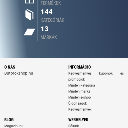
TERMÉKEK
144
KATEGÓRIÁK
13
MÁRKÁK
O NÁS
INFORMÁCIÓ
Butorokshop.hu
Kedvezményes kuponok és
promóciók
Minden kategória
Minden márka
Minden e-shop
Újdonságok
Kedvezmények
BLOG
WEBHELYEK
Magazinunk
Rólunk