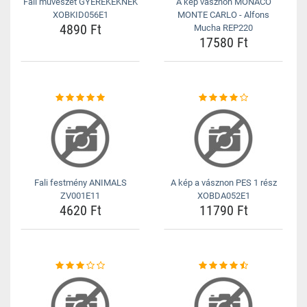
Fali művészet GYEREKEKNEK
A kép vásznon MONACO
XOBKID056E1
MONTE CARLO - Alfons
4890 Ft
Mucha REP220
17580 Ft
Fali festmény ANIMALS
A kép a vásznon PES 1 rész
ZV001E11
XOBDA052E1
4620 Ft
11790 Ft