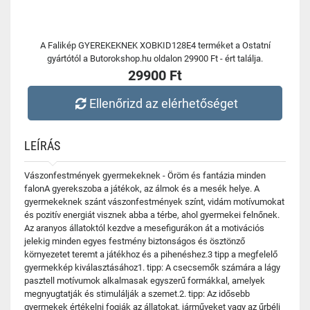
A Falikép GYEREKEKNEK XOBKID128E4 terméket a Ostatní
gyártótól a Butorokshop.hu oldalon 29900 Ft - ért találja.
29900 Ft
Ellenőrizd az elérhetőséget
LEÍRÁS
Vászonfestmények gyermekeknek - Öröm és fantázia minden
falonA gyerekszoba a játékok, az álmok és a mesék helye. A
gyermekeknek szánt vászonfestmények színt, vidám motívumokat
és pozitív energiát visznek abba a térbe, ahol gyermekei felnőnek.
Az aranyos állatoktól kezdve a mesefigurákon át a motivációs
jelekig minden egyes festmény biztonságos és ösztönző
környezetet teremt a játékhoz és a pihenéshez.3 tipp a megfelelő
gyermekkép kiválasztásához1. tipp: A csecsemők számára a lágy
pasztell motívumok alkalmasak egyszerű formákkal, amelyek
megnyugtatják és stimulálják a szemet.2. tipp: Az idősebb
gyermekek értékelni fogják az állatokat, járműveket vagy az űrbéli