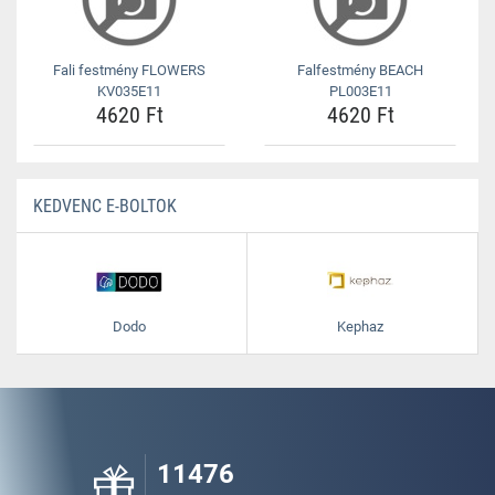
Fali festmény FLOWERS
Falfestmény BEACH
KV035E11
PL003E11
4620 Ft
4620 Ft
KEDVENC E-BOLTOK
Dodo
Kephaz
11476