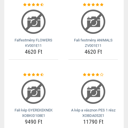
Falfestmény FLOWERS
Fali festmény ANIMALS
KV001E11
ZV001E11
4620 Ft
4620 Ft
Fali kép GYEREKEKNEK
A kép a vásznon PES 1 rész
XOBKID108E1
XOBDA052E1
9490 Ft
11790 Ft