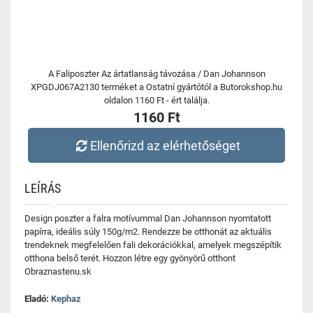
A Faliposzter Az ártatlanság távozása / Dan Johannson
XPGDJ067A2130 terméket a Ostatní gyártótól a Butorokshop.hu
oldalon 1160 Ft - ért találja.
1160 Ft
Ellenőrizd az elérhetőséget
LEÍRÁS
Design poszter a falra motívummal Dan Johannson nyomtatott
papírra, ideális súly 150g/m2. Rendezze be otthonát az aktuális
trendeknek megfelelően fali dekorációkkal, amelyek megszépítik
otthona belső terét. Hozzon létre egy gyönyörű otthont
Obraznastenu.sk
Eladó:
Kephaz