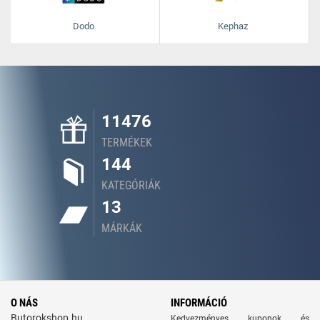
Dodo
Kephaz
11476
TERMÉKEK
144
KATEGÓRIÁK
13
MÁRKÁK
O NÁS
INFORMÁCIÓ
Butorokshop.hu
Kedvezményes kuponok és