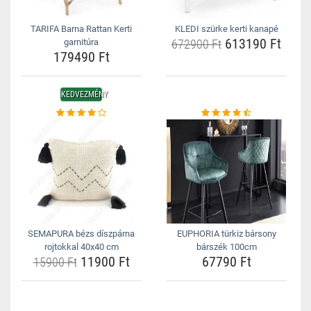
TARIFA Barna Rattan Kerti
KLEDI szürke kerti kanapé
613190 Ft
garnitúra
672900 Ft
179490 Ft
KEDVEZMÉNY
SEMAPURA bézs díszpárna
EUPHORIA türkiz bársony
rojtokkal 40x40 cm
bárszék 100cm
11900 Ft
67790 Ft
15900 Ft