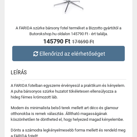
A FARIDA szürke bársony fotel terméket a Bizzotto gyártótól a
Butorokshop.hu oldalon 145790 Ft - ért találja.
145790 Ft
174690 Ft
Ellenőrizd az elérhetőséget
LEÍRÁS
A FARIDA fotelban egyszerre érvényesül a praktikum és kényelem.
A puha bársonyos szürke huzatot tökéletesen ellensúlyozza a
hideg fémes krómozott láb.
Modern és minimalista belső terek mellett art déco és glamour
otthonokba is remek választás. Állítható magasságának
köszönhetően te döntheted el, hogy helyezed magad kényelembe.
Dönts a számodra legkényelmesebb forma mellett és rendeld meg
a FARIDA fotelt!