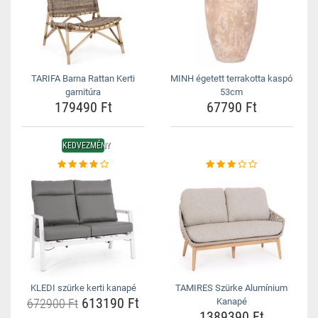
TARIFA Barna Rattan Kerti
MINH égetett terrakotta kaspó
garnitúra
53cm
179490 Ft
67790 Ft
KEDVEZMÉNY
KLEDI szürke kerti kanapé
TAMIRES Szürke Alumínium
613190 Ft
672900 Ft
Kanapé
1389390 Ft