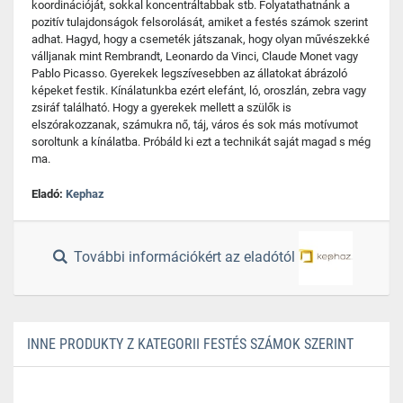
koordinációját, sokkal koncentráltabbak stb. Folyatathatnánk a
pozitív tulajdonságok felsorolását, amiket a festés számok szerint
adhat. Hagyd, hogy a csemeték játszanak, hogy olyan művészekké
válljanak mint Rembrandt, Leonardo da Vinci, Claude Monet vagy
Pablo Picasso. Gyerekek legszívesebben az állatokat ábrázoló
képeket festik. Kínálatunkba ezért elefánt, ló, oroszlán, zebra vagy
zsiráf található. Hogy a gyerekek mellett a szülők is
elszórakozzanak, számukra nő, táj, város és sok más motívumot
soroltunk a kínálatba. Próbáld ki ezt a technikát saját magad s még
ma.
Eladó:
Kephaz
További információkért az eladótól
INNE PRODUKTY Z KATEGORII FESTÉS SZÁMOK SZERINT