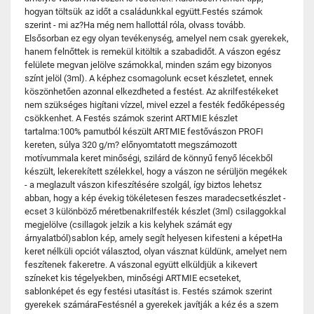
hogyan töltsük az időt a családunkkal együtt.Festés számok
szerint - mi az?Ha még nem hallottál róla, olvass tovább.
Elsősorban ez egy olyan tevékenység, amelyel nem csak gyerekek,
hanem felnőttek is remekül kitöltik a szabadidőt. A vászon egész
felülete megvan jelölve számokkal, minden szám egy bizonyos
színt jelöl (3ml). A képhez csomagolunk ecset készletet, ennek
köszönhetően azonnal elkezdheted a festést. Az akrilfestékeket
nem szükséges higítani vízzel, mivel ezzel a festék fedőképesség
csökkenhet. A Festés számok szerint ARTMIE készlet
tartalma:100% pamutból készült ARTMIE festővászon PROFI
kereten, súlya 320 g/m? előnyomtatott megszámozott
motívummala keret minőségi, szilárd de könnyű fenyő lécekből
készült, lekerekített szélekkel, hogy a vászon ne sérüljön megékek
- a meglazult vászon kifeszítésére szolgál, így biztos lehetsz
abban, hogy a kép évekig tökéletesen feszes maradecsetkészlet -
ecset 3 különböző méretbenakrilfesték készlet (3ml) csilaggokkal
megjelölve (csillagok jelzik a kis kelyhek számát egy
árnyalatból)sablon kép, amely segít helyesen kifesteni a képetHa
keret nélküli opciót választod, olyan vásznat küldünk, amelyet nem
feszítenek fakeretre. A vászonal együtt elküldjük a kikevert
színeket kis tégelyekben, minőségi ARTMIE ecseteket,
sablonképet és egy festési utasítást is. Festés számok szerint
gyerekek számáraFestésnél a gyerekek javítják a kéz és a szem