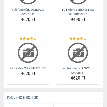
Fali festmény ANIMALS
Fali kép GYEREKEKNEK
ZV001E11
XOBKID108E1
4620 Ft
9490 Ft
Falfestés CITY ME111E12
Fali festmény FLOWERS
4620 Ft
KV098E11
4620 Ft
KEDVENC E-BOLTOK