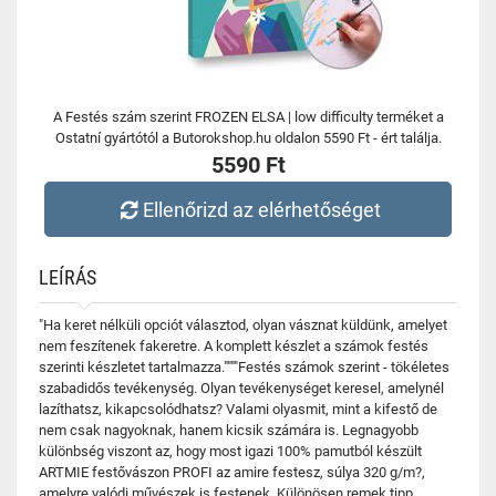
A Festés szám szerint FROZEN ELSA | low difficulty terméket a
Ostatní gyártótól a Butorokshop.hu oldalon 5590 Ft - ért találja.
5590 Ft
Ellenőrizd az elérhetőséget
LEÍRÁS
"Ha keret nélküli opciót választod, olyan vásznat küldünk, amelyet
nem feszítenek fakeretre. A komplett készlet a számok festés
szerinti készletet tartalmazza.""""Festés számok szerint - tökéletes
szabadidős tevékenység. Olyan tevékenységet keresel, amelynél
lazíthatsz, kikapcsolódhatsz? Valami olyasmit, mint a kifestő de
nem csak nagyoknak, hanem kicsik számára is. Legnagyobb
különbség viszont az, hogy most igazi 100% pamutból készült
ARTMIE festővászon PROFI az amire festesz, súlya 320 g/m?,
amelyre valódi művészek is festenek. Különösen remek tipp,