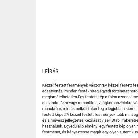
LEÍRÁS
Kézzel festett festmények vászonraA kézzel festett f
ecsetvonás, minden festékréteg egyedi történetet hord
megismételhetetlen.Egy festett kép a falon azonnal me
absztrakciókra vagy romantikus virágkompozíciókra vág
monokróm, minták nélküli falon fog a legjobban kiemel
festett képet?A kézzel festett festmények több mint eg
és a művész jellegzetes kézírását viseli.Stabil fakere
használunk. Egyedülálló élmény: egy festett kép olyan 
festményt, és kényeztesse magát egy olyan autentikus