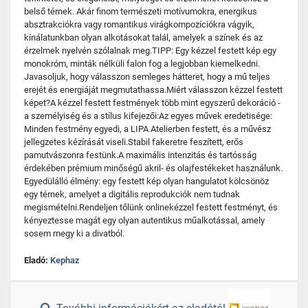
belső térnek. Akár finom természeti motívumokra, energikus
absztrakciókra vagy romantikus virágkompozíciókra vágyik,
kínálatunkban olyan alkotásokat talál, amelyek a színek és az
érzelmek nyelvén szólalnak meg.TIPP: Egy kézzel festett kép egy
monokróm, minták nélküli falon fog a legjobban kiemelkedni.
Javasoljuk, hogy válasszon semleges hátteret, hogy a mű teljes
erejét és energiáját megmutathassa.Miért válasszon kézzel festett
képet?A kézzel festett festmények több mint egyszerű dekoráció -
a személyiség és a stílus kifejezői:Az egyes művek eredetisége:
Minden festmény egyedi, a LIPA Atelierben festett, és a művész
jellegzetes kézírását viseli.Stabil fakeretre feszített, erős
pamutvászonra festünk.A maximális intenzitás és tartósság
érdekében prémium minőségű akril- és olajfestékeket használunk.
Egyedülálló élmény: egy festett kép olyan hangulatot kölcsönöz
egy térnek, amelyet a digitális reprodukciók nem tudnak
megismételni.Rendeljen tőlünk onlinekézzel festett festményt, és
kényeztesse magát egy olyan autentikus műalkotással, amely
sosem megy ki a divatból.
Eladó:
Kephaz