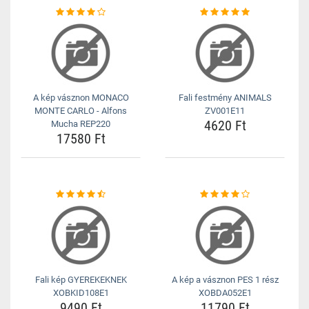
A kép vásznon MONACO
Fali festmény ANIMALS
MONTE CARLO - Alfons
ZV001E11
4620 Ft
Mucha REP220
17580 Ft
Fali kép GYEREKEKNEK
A kép a vásznon PES 1 rész
XOBKID108E1
XOBDA052E1
9490 Ft
11790 Ft