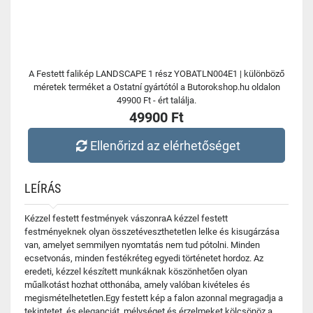
A Festett falikép LANDSCAPE 1 rész YOBATLN004E1 | különböző
méretek terméket a Ostatní gyártótól a Butorokshop.hu oldalon
49900 Ft - ért találja.
49900 Ft
Ellenőrizd az elérhetőséget
LEÍRÁS
Kézzel festett festmények vászonraA kézzel festett
festményeknek olyan összetéveszthetetlen lelke és kisugárzása
van, amelyet semmilyen nyomtatás nem tud pótolni. Minden
ecsetvonás, minden festékréteg egyedi történetet hordoz. Az
eredeti, kézzel készített munkáknak köszönhetően olyan
műalkotást hozhat otthonába, amely valóban kivételes és
megismételhetetlen.Egy festett kép a falon azonnal megragadja a
tekintetet, és eleganciát, mélységet és érzelmeket kölcsönöz a