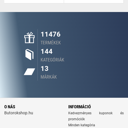
11476
TERMÉKEK
144
KATEGÓRIÁK
13
MÁRKÁK
O NÁS
INFORMÁCIÓ
Butorokshop.hu
Kedvezményes kuponok és
promóciók
Minden kategória