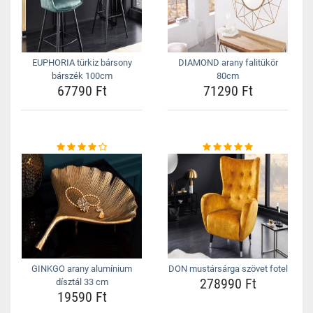
EUPHORIA türkiz bársony
DIAMOND arany falitükör
bárszék 100cm
80cm
67790 Ft
71290 Ft
GINKGO arany alumínium
DON mustársárga szövet fotel
278990 Ft
dísztál 33 cm
19590 Ft