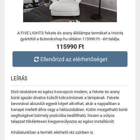
A FIVE LIGHTS fekete és arany állólámpa terméket a Invicta
gyártótól a Butorokshop.hu oldalon 115990 Ft - ért találja.
115990 Ft
Ellenőrizd az elérhetőséget
LEÍRÁS
Első ránézésre ez egész koncepció modern, a fekete és arany
búrái igazán divatos külsőt kölcsönöznek a lámpának. Fekete
bevonával abszolút egyedi képet alkothat, akár a nappaliban a
kanapé mellett állva vagy a hálószobában. Külön mozgatható búrái
segítségével bármely pozícióba beállítható, hiszen a súlyos
talapzat tökéletesen kiegyensúlyozza az egész installációt.
Kínálatunkban a termék elérhető réz színben is.