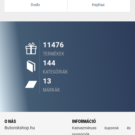
Dodo
Kephaz
11476
TERMÉKEK
144
KATEGÓRIÁK
13
MÁRKÁK
O NÁS
INFORMÁCIÓ
Butorokshop.hu
Kedvezményes kuponok és
promóciók