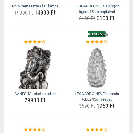
JAVA barna rattan fali lámpa
LEONARDO CALDO pingvin
14900 Ft
19900 Ft
figura 15cm sapkával
6100 Ft
6100 Ft
KEDVEZMÉNY
GANESHA fekete szobor
LEONARDO NEVE kerámia
29900 Ft
toboz 13cm ezüst
1950 Ft
3590 Ft