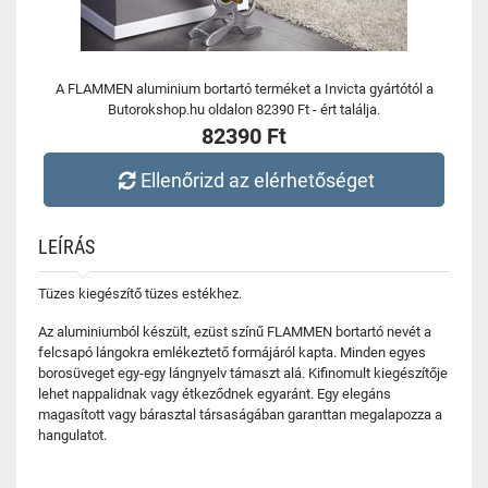
A FLAMMEN aluminium bortartó terméket a Invicta gyártótól a
Butorokshop.hu oldalon 82390 Ft - ért találja.
82390 Ft
Ellenőrizd az elérhetőséget
LEÍRÁS
Tüzes kiegészítő tüzes estékhez.
Az aluminiumból készült, ezüst színű FLAMMEN bortartó nevét a
felcsapó lángokra emlékeztető formájáról kapta. Minden egyes
borosüveget egy-egy lángnyelv támaszt alá. Kifinomult kiegészítője
lehet nappalidnak vagy étkeződnek egyaránt. Egy elegáns
magasított vagy bárasztal társaságában garanttan megalapozza a
hangulatot.