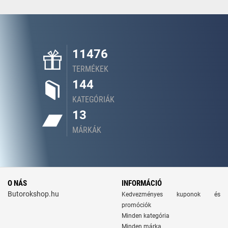
11476
TERMÉKEK
144
KATEGÓRIÁK
13
MÁRKÁK
O NÁS
INFORMÁCIÓ
Butorokshop.hu
Kedvezményes kuponok és
promóciók
Minden kategória
Minden márka