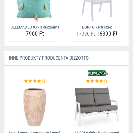
SELEMADEG türkiz díszpárna
BONTO kerti szék
7900 Ft
16390 Ft
17390 Ft
INNE PRODUKTY PRODUCENTA BIZZOTTO
KEDVEZMÉNY
MINH égetett terrakotta kaspó
KLEDI szürke kerti kanapé