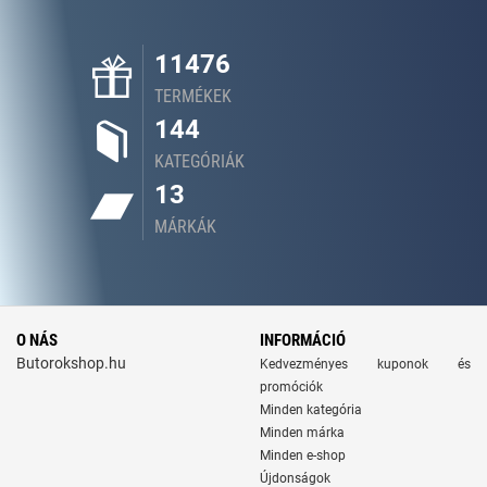
11476
TERMÉKEK
144
KATEGÓRIÁK
13
MÁRKÁK
O NÁS
INFORMÁCIÓ
Butorokshop.hu
Kedvezményes kuponok és
promóciók
Minden kategória
Minden márka
Minden e-shop
Újdonságok