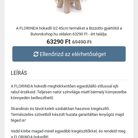
A FLORINDA hokedli G2 45cm terméket a Bizzotto gyártótól a
Butorokshop.hu oldalon 63290 Ft - ért találja.
63290 Ft
69490 Ft
Ellenőrizd az elérhetőséget
LEÍRÁS
A FLORINDA hokedli meghökkentően egyedülálló stílussal ejti
rabul érzékeid. Teljesen natúr színvilága miatt bármely környezetbe
könnyedén beilleszthető.
Skandináv és távol-keleti szobákban hasznos kiegészítő.
Természetes szövetből készült huzata garantáltan lenyűgöz majd
téged is!
Vedd körbe magad minél egyedibb kiegészítőkkel, és rendeld meg
a FLORINDA hokedlit!