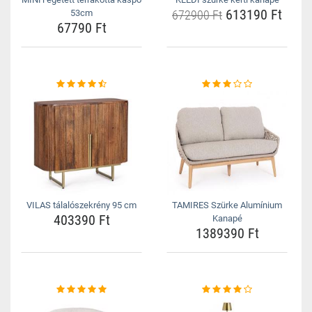
613190 Ft
53cm
672900 Ft
67790 Ft
VILAS tálalószekrény 95 cm
TAMIRES Szürke Alumínium
403390 Ft
Kanapé
1389390 Ft