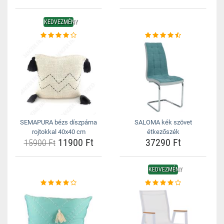
KEDVEZMÉNY
SEMAPURA bézs díszpárna
SALOMA kék szövet
rojtokkal 40x40 cm
étkezőszék
11900 Ft
37290 Ft
15900 Ft
KEDVEZMÉNY