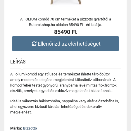
A FOLIUM komód 70 cm terméket a Bizzotto gyártótól a
Butorokshop.hu oldalon 85490 Ft - ért találja.
85490 Ft
Ellenőrizd az elérhetőséget
LEÍRÁS
A Folium komód egy stílusos és természet ihlette tárolóbútor,
amely modern és elegáns megjelenést kölcsönöz otthonának. A
komód fehér testét gyönyörű, aranybarna levélmintás fiókfrontok
díszítik, amelyek egyedi és exkluzív megjelenést biztosítanak..
Ideális választás hálószobába, nappaliba vagy akár előszobába is,
ahol egyszerre biztosít tárolási lehetőséget és dekoratív
megjelenést.
Márka:
Bizzotto