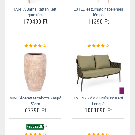
TARIFA Barna Rattan Kerti
ESTEL leszúrható napelemes
garnitúra
lámpa
179490 Ft
11390 Ft
MINH égetett terrakotta kaspó
EVERLY Zöld Alumínium Kerti
53cm
kanapé
67790 Ft
1001090 Ft
KEDVEZMÉNY