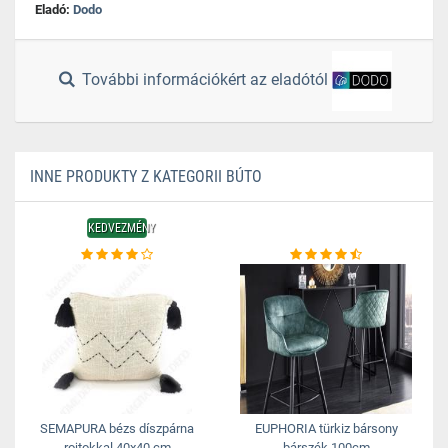
Eladó:
Dodo
További információkért az eladótól
INNE PRODUKTY Z KATEGORII BÚTO
KEDVEZMÉNY
SEMAPURA bézs díszpárna
EUPHORIA türkiz bársony
rojtokkal 40x40 cm
bárszék 100cm