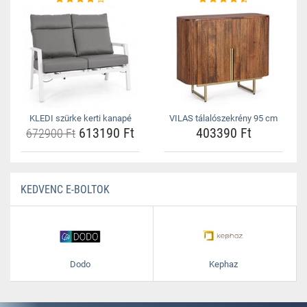
KLEDI szürke kerti kanapé
VILAS tálalószekrény 95 cm
613190 Ft
403390 Ft
672900 Ft
KEDVENC E-BOLTOK
Dodo
Kephaz