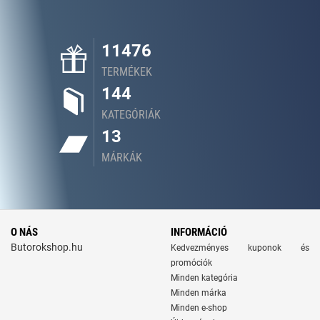
11476
TERMÉKEK
144
KATEGÓRIÁK
13
MÁRKÁK
O NÁS
INFORMÁCIÓ
Butorokshop.hu
Kedvezményes kuponok és
promóciók
Minden kategória
Minden márka
Minden e-shop