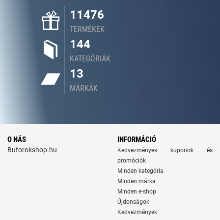
11476
TERMÉKEK
144
KATEGÓRIÁK
13
MÁRKÁK
O NÁS
INFORMÁCIÓ
Butorokshop.hu
Kedvezményes kuponok és
promóciók
Minden kategória
Minden márka
Minden e-shop
Újdonságok
Kedvezmények