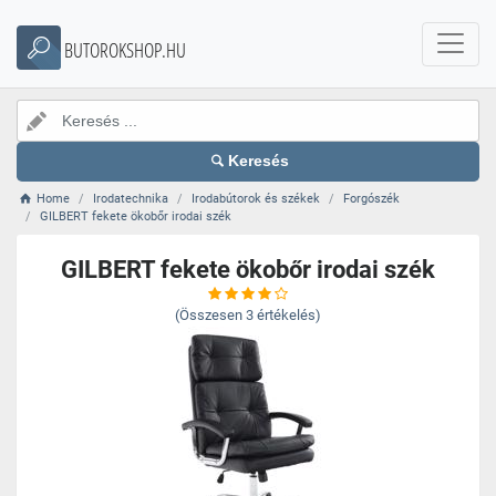
BUTOROKSHOP.HU
Keresés
Home
Irodatechnika
Irodabútorok és székek
Forgószék
GILBERT fekete ökobőr irodai szék
GILBERT fekete ökobőr irodai szék
(Összesen
3
értékelés)