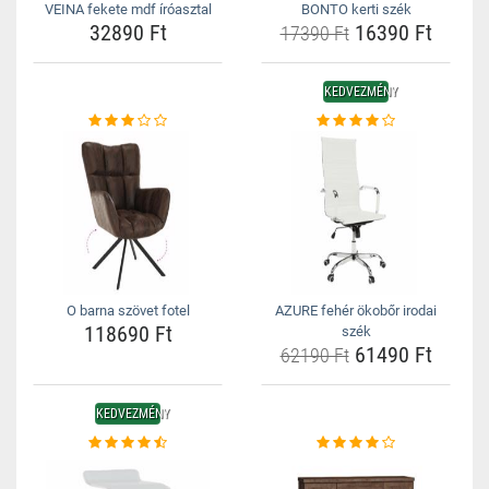
VEINA fekete mdf íróasztal
BONTO kerti szék
32890 Ft
16390 Ft
17390 Ft
KEDVEZMÉNY
O barna szövet fotel
AZURE fehér ökobőr irodai
118690 Ft
szék
61490 Ft
62190 Ft
KEDVEZMÉNY