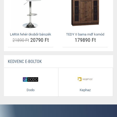
LARIA fehér ökobőr bárszék
TEDY II barna mdf komód
20790 Ft
179890 Ft
21890 Ft
KEDVENC E-BOLTOK
Dodo
Kephaz