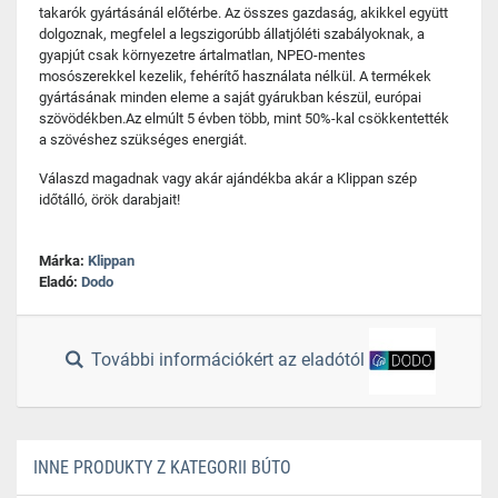
takarók gyártásánál előtérbe. Az összes gazdaság, akikkel együtt
dolgoznak, megfelel a legszigorúbb állatjóléti szabályoknak, a
gyapjút csak környezetre ártalmatlan, NPEO-mentes
mosószerekkel kezelik, fehérítő használata nélkül. A termékek
gyártásának minden eleme a saját gyárukban készül, európai
szövödékben.Az elmúlt 5 évben több, mint 50%-kal csökkentették
a szövéshez szükséges energiát.
Válaszd magadnak vagy akár ajándékba akár a Klippan szép
időtálló, örök darabjait!
Márka:
Klippan
Eladó:
Dodo
További információkért az eladótól
INNE PRODUKTY Z KATEGORII BÚTO