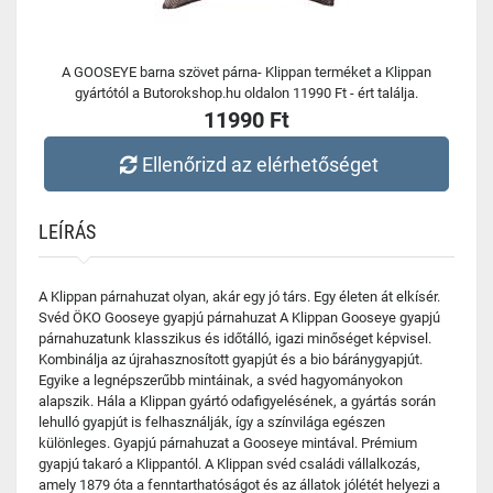
A GOOSEYE barna szövet párna- Klippan terméket a Klippan
gyártótól a Butorokshop.hu oldalon 11990 Ft - ért találja.
11990 Ft
Ellenőrizd az elérhetőséget
LEÍRÁS
A Klippan párnahuzat olyan, akár egy jó társ. Egy életen át elkísér.
Svéd ÖKO Gooseye gyapjú párnahuzat A Klippan Gooseye gyapjú
párnahuzatunk klasszikus és időtálló, igazi minőséget képvisel.
Kombinálja az újrahasznosított gyapjút és a bio báránygyapjút.
Egyike a legnépszerűbb mintáinak, a svéd hagyományokon
alapszik. Hála a Klippan gyártó odafigyelésének, a gyártás során
lehulló gyapjút is felhasználják, így a színvilága egészen
különleges. Gyapjú párnahuzat a Gooseye mintával. Prémium
gyapjú takaró a Klippantól. A Klippan svéd családi vállalkozás,
amely 1879 óta a fenntarthatóságot és az állatok jólétét helyezi a