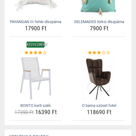
PAYANGAN III fehér díszpárna
SELEMADEG türkiz díszpárna
17900 Ft
7900 Ft
KEDVEZMÉNY
BONTO kerti szék
O barna szövet fotel
16390 Ft
118690 Ft
17390 Ft