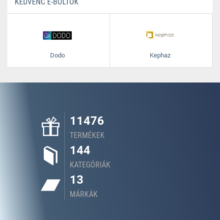
KEDVENC E-BOLTOK
Dodo
Kephaz
11476
TERMÉKEK
144
KATEGÓRIÁK
13
MÁRKÁK