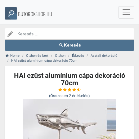
BUTOROKSHOP.HU
Keresés
Home
Otthon és kert
Otthon
Étkezés
Asztali dekoráció
HAI ezüst alumínium cápa dekoráció 70cm
HAI ezüst alumínium cápa dekoráció
70cm
(Összesen
2
értékelés)