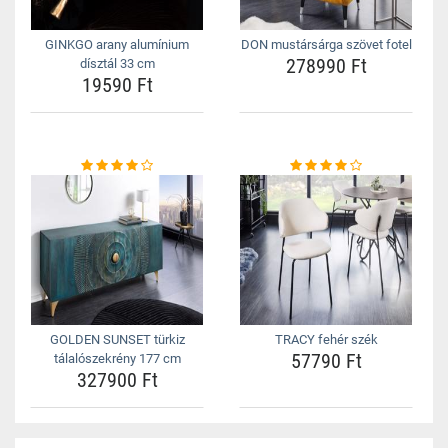
GINKGO arany alumínium
DON mustársárga szövet fotel
278990 Ft
dísztál 33 cm
19590 Ft
GOLDEN SUNSET türkiz
TRACY fehér szék
57790 Ft
tálalószekrény 177 cm
327900 Ft