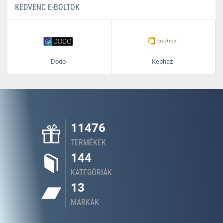
KEDVENC E-BOLTOK
Dodo
Kephaz
11476
TERMÉKEK
144
KATEGÓRIÁK
13
MÁRKÁK