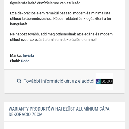
figyelemfelkeltő díszítőelemre van szükség.
Ez a dekorációs elem remekül passzol modern és minimalista
stílusú lakberendezéshez. Képes feldobni és kiegészíteni a tér
hangulatát.
Ne habozz tovább, add meg otthonodnak az elegáns és modern
stílust ezzel az ezüst alumínium dekorációs elemmel!
Márka:
Invicta
Eladó:
Dodo
További információkért az eladótól
WARIANTY PRODUKTÓW HAI EZÜST ALUMÍNIUM CÁPA
DEKORÁCIÓ 70CM