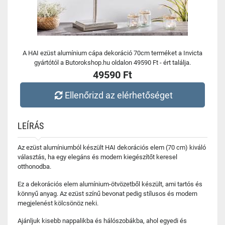
A HAI ezüst alumínium cápa dekoráció 70cm terméket a Invicta
gyártótól a Butorokshop.hu oldalon 49590 Ft - ért találja.
49590 Ft
Ellenőrizd az elérhetőséget
LEÍRÁS
Az ezüst alumíniumból készült HAI dekorációs elem (70 cm) kiváló
választás, ha egy elegáns és modern kiegészítőt keresel
otthonodba.
Ez a dekorációs elem alumínium-ötvözetből készült, ami tartós és
könnyű anyag. Az ezüst színű bevonat pedig stílusos és modern
megjelenést kölcsönöz neki.
Ajánljuk kisebb nappalikba és hálószobákba, ahol egyedi és