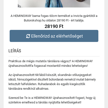
A HEMINGWAY barna fogas 60cm terméket a Invicta gyártótól a
Butorokshop.hu oldalon 28190 Ft - ért találja.
28190 Ft
Ellenőrizd az elérhetőséget
LEÍRÁS
Praktikus de mégis mutatós tárolásra vágysz? A HEMINGWAY
újrahasznosítottfa fogassal mostantól mindez lehetséges!
Az újrahasznosított tikfából készült, skandináv stílusjegyeket
idéző, fémszögekkel díszített bútordarab remekül mutat bármely
letisztult falfelületen. Ruhadarabok és egyéb kiegészítők
tárolására rendkívül alkalmas.
Szerezd be Te is a HEMINGWAY újrahasznosított fogast, hogy új
szintekre emelhesd a tárolás nyújtotta lehetőségeket!