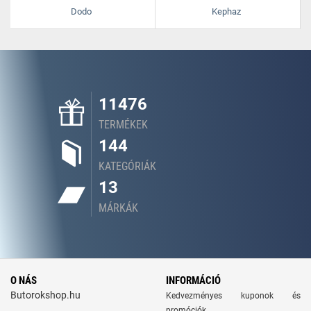
Dodo
Kephaz
11476
TERMÉKEK
144
KATEGÓRIÁK
13
MÁRKÁK
O NÁS
INFORMÁCIÓ
Butorokshop.hu
Kedvezményes kuponok és
promóciók