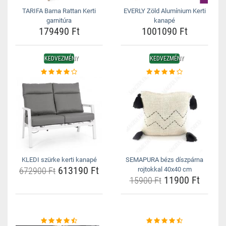
TARIFA Barna Rattan Kerti
EVERLY Zöld Alumínium Kerti
garnitúra
kanapé
179490 Ft
1001090 Ft
KEDVEZMÉNY
KEDVEZMÉNY
KLEDI szürke kerti kanapé
SEMAPURA bézs díszpárna
613190 Ft
672900 Ft
rojtokkal 40x40 cm
11900 Ft
15900 Ft