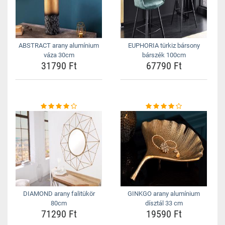
ABSTRACT arany alumínium
EUPHORIA türkiz bársony
váza 30cm
bárszék 100cm
31790 Ft
67790 Ft
DIAMOND arany falitükör
GINKGO arany alumínium
80cm
dísztál 33 cm
71290 Ft
19590 Ft