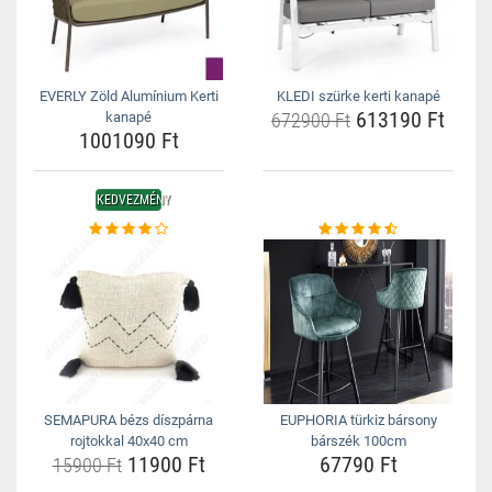
EVERLY Zöld Alumínium Kerti
KLEDI szürke kerti kanapé
613190 Ft
kanapé
672900 Ft
1001090 Ft
KEDVEZMÉNY
SEMAPURA bézs díszpárna
EUPHORIA türkiz bársony
rojtokkal 40x40 cm
bárszék 100cm
11900 Ft
67790 Ft
15900 Ft