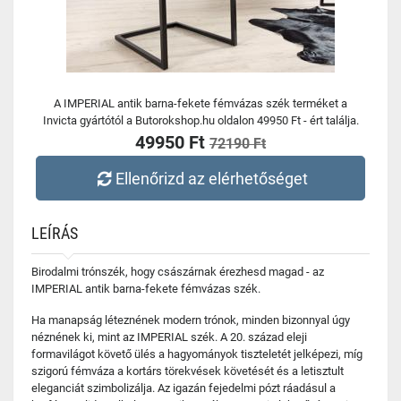
A IMPERIAL antik barna-fekete fémvázas szék terméket a
Invicta gyártótól a Butorokshop.hu oldalon 49950 Ft - ért találja.
49950 Ft
72190 Ft
Ellenőrizd az elérhetőséget
LEÍRÁS
Birodalmi trónszék, hogy császárnak érezhesd magad - az
IMPERIAL antik barna-fekete fémvázas szék.
Ha manapság léteznének modern trónok, minden bizonnyal úgy
néznének ki, mint az IMPERIAL szék. A 20. század eleji
formavilágot követő ülés a hagyományok tiszteletét jelképezi, míg
szigorú fémváza a kortárs törekvések követését és a letisztult
eleganciát szimbolizálja. Az igazán fejedelmi pózt ráadásul a