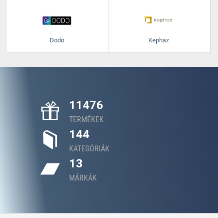
Dodo
Kephaz
11476
TERMÉKEK
144
KATEGÓRIÁK
13
MÁRKÁK