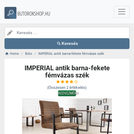
BUTOROKSHOP.HU
Keresés
Home
Búto
IMPERIAL antik barna-fekete fémvázas szék
IMPERIAL antik barna-fekete
fémvázas szék
(Összesen
2
értékelés)
KEDVEZMÉNY