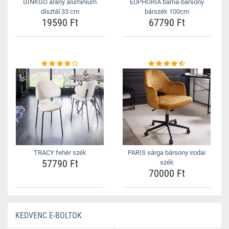
GINKGO arany alumínium
EUPHORIA barna-bársony
dísztál 33 cm
bárszék 100cm
19590 Ft
67790 Ft
TRACY fehér szék
PARIS sárga bársony irodai
57790 Ft
szék
70000 Ft
KEDVENC E-BOLTOK