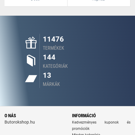
11476
TERMÉKEK
144
KATEGÓRIÁK
13
MÁRKÁK
O NÁS
INFORMÁCIÓ
Butorokshop.hu
Kedvezményes kuponok és
promóciók