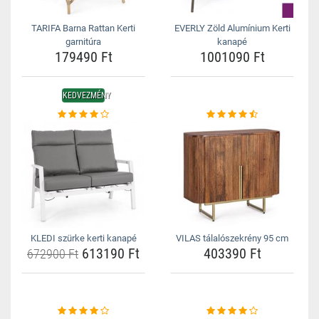
TARIFA Barna Rattan Kerti
EVERLY Zöld Alumínium Kerti
garnitúra
kanapé
179490 Ft
1001090 Ft
KEDVEZMÉNY
KLEDI szürke kerti kanapé
VILAS tálalószekrény 95 cm
613190 Ft
403390 Ft
672900 Ft