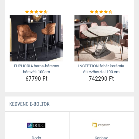
EUPHORIA barna-bársony
INCEPTION fehér kerámia
bárszék 100cm
étkezőasztal 190 cm
67790 Ft
742290 Ft
KEDVENC E-BOLTOK
Dodo
Kephaz