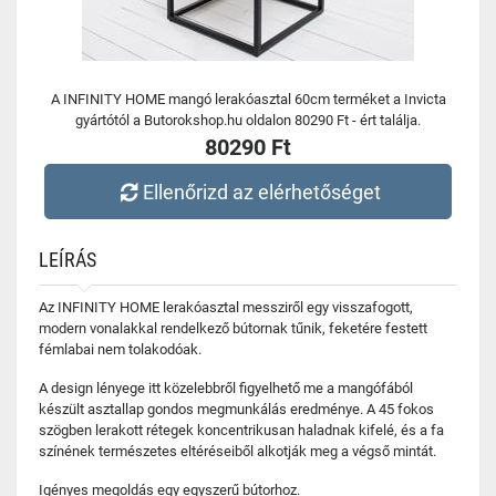
A INFINITY HOME mangó lerakóasztal 60cm terméket a Invicta
gyártótól a Butorokshop.hu oldalon 80290 Ft - ért találja.
80290 Ft
Ellenőrizd az elérhetőséget
LEÍRÁS
Az INFINITY HOME lerakóasztal messziről egy visszafogott,
modern vonalakkal rendelkező bútornak tűnik, feketére festett
fémlabai nem tolakodóak.
A design lényege itt közelebbről figyelhető me a mangófából
készült asztallap gondos megmunkálás eredménye. A 45 fokos
szögben lerakott rétegek koncentrikusan haladnak kifelé, és a fa
színének természetes eltéréseiből alkotják meg a végső mintát.
Igényes megoldás egy egyszerű bútorhoz.