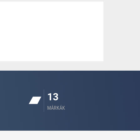
13
MÁRKÁK