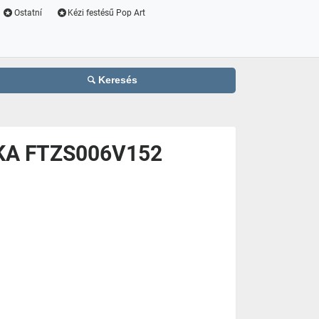
Ostatní
Kézi festésű Pop Art
Keresés
LNKA FTZS006V152