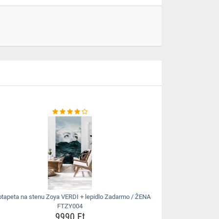
otapeta na stenu Zoya VERDI + lepidlo Zadarmo / ŽENA
FTZY004
9990 Ft