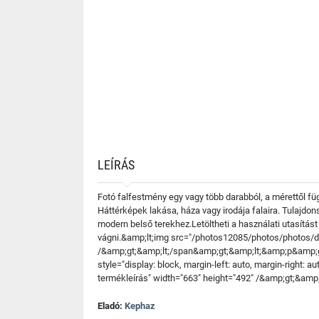
LEÍRÁS
Fotó falfestmény egy vagy több darabból, a mérettől f
Háttérképek lakása, háza vagy irodája falaira. Tulajd
modern belső terekhez.Letöltheti a használati utasítást
vágni.&amp;lt;img src="/photos12085/photos/photos/desc
/&amp;gt;&amp;lt;/span&amp;gt;&amp;lt;&amp;p&amp;gt;&
style="display: block, margin-left: auto, margin-right: 
termékleírás" width="663" height="492" /&amp;gt;&amp
Eladó:
Kephaz