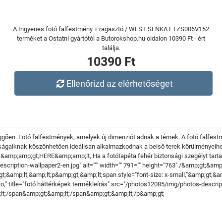
A Ingyenes fotó falfestmény + ragasztó / WEST SLNKA FTZS006V152
terméket a Ostatní gyártótól a Butorokshop.hu oldalon 10390 Ft - ért
találja.
10390 Ft
Ellenőrizd az elérhetőséget
üggően. Fotó falfestmények, amelyek új dimenziót adnak a térnek. A fotó falfe
onságaiknak köszönhetően ideálisan alkalmazkodnak a belső terek körülményeihez
 &amp;amp;gt,HERE&amp;amp;lt,.Ha a fotótapéta fehér biztonsági szegélyt tartalma
ription-wallpaper2-en.jpg" alt=""" width="" 791="" height="763" /&amp;gt;&amp;
amp;lt;&amp;lt;p&amp;gt;&amp;lt;span style="font-size: x-small,"&amp;gt;&amp
auto," title="fotó háttérképek termékleírás" src="/photos12085/img/photos-descri
;lt;/span&amp;gt;&amp;lt;/span&amp;gt;&amp;lt;/p&amp;gt;