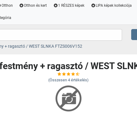
Otthon
Otthon és kert
1 RÉSZES képek
LIPA képek kollekciója
tegória
mény + ragasztó / WEST SLNKA FTZS006V152
alfestmény + ragasztó / WEST S
(Összesen
4
értékelés)