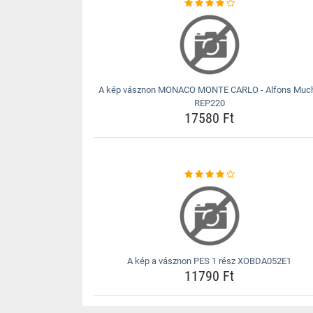
A kép vásznon MONACO MONTE CARLO - Alfons Muc
REP220
17580 Ft
A kép a vásznon PES 1 rész XOBDA052E1
11790 Ft