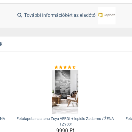
További információkért az eladótól
K
ENA
Fototapeta na stenu Zoya VERDI + lepidlo Zadarmo / ŽENA
Fot
FTZY001
9990 Ft