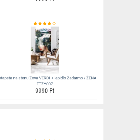
otapeta na stenu Zoya VERDI + lepidlo Zadarmo / ŽENA
FTZY007
9990 Ft