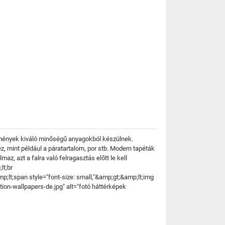
stmények kiváló minőségű anyagokból készülnek.
, mint például a páratartalom, por stb. Modern tapéták
z, azt a falra való felragasztás előtt le kell
lt;br
;lt;span style="font-size: small,"&amp;gt;&amp;lt;img
ption-wallpapers-de.jpg" alt="fotó háttérképek