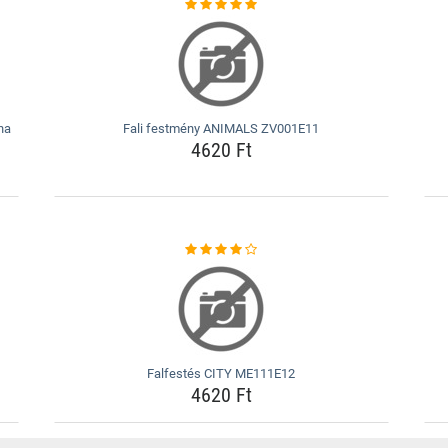
ha
Fali festmény ANIMALS ZV001E11
4620 Ft
Falfestés CITY ME111E12
4620 Ft