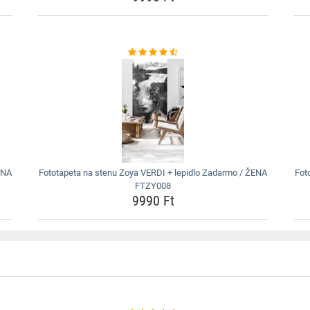
ENA
Fototapeta na stenu Zoya VERDI + lepidlo Zadarmo / ŽENA
Fot
FTZY008
9990 Ft