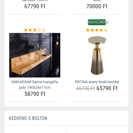
67790 Ft
70000 Ft
KEDVEZMÉNY
MAKASSAR barna mangófa
PATINA arany lerakóasztal
65790 Ft
polc 140x24x17cm
66790 Ft
58790 Ft
KEDVENC E-BOLTOK