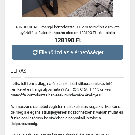
A IRON CRAFT mangó konzolasztal 115cm terméket a Invicta
gyártótól a Butorokshop.hu oldalon 128190 Ft - ért találja.
128190 Ft
Ellenőrizd az elérhetőséget
LEÍRÁS
Letisztult formavilág, natúr színek, ipari stílusra emlékeztető
fémkeret és hangsúlyos hatás? Az IRON CRAFT 115 cm-es
mangófa konzolasztalban ezek mindegyike érvényesül.
Az impozáns darabból végtelen maszkulinitás sugárzik. Markáns,
de mégis elegáns stílusjegyeinek köszönhetően kiválóan mutat és
funkcionál számos helyiségben a nappalitól kezdve a
dolgozószobáig.