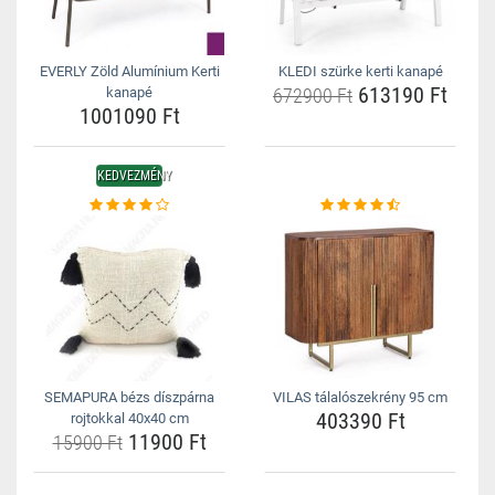
EVERLY Zöld Alumínium Kerti
KLEDI szürke kerti kanapé
613190 Ft
kanapé
672900 Ft
1001090 Ft
KEDVEZMÉNY
SEMAPURA bézs díszpárna
VILAS tálalószekrény 95 cm
403390 Ft
rojtokkal 40x40 cm
11900 Ft
15900 Ft