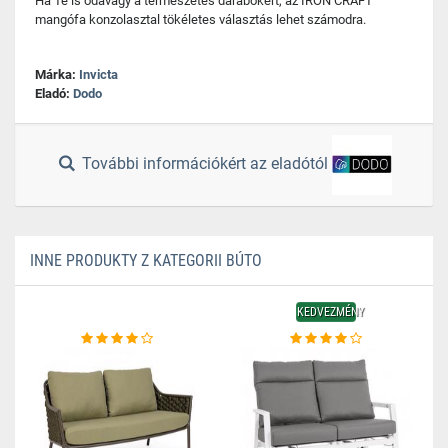
Ha Te is odavagy a természetes darabokért, az IRON CRAFT
mangófa konzolasztal tökéletes választás lehet számodra.
Márka:
Invicta
Eladó:
Dodo
További információkért az eladótól
INNE PRODUKTY Z KATEGORII BÚTO
KEDVEZMÉNY