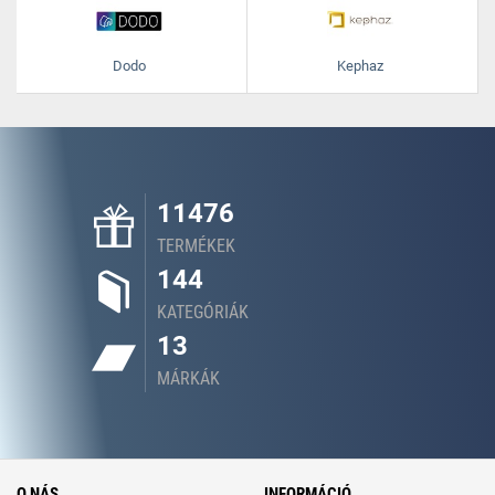
Dodo
Kephaz
11476
TERMÉKEK
144
KATEGÓRIÁK
13
MÁRKÁK
O NÁS
INFORMÁCIÓ