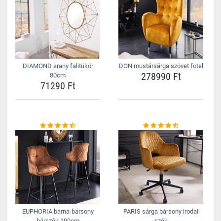
DIAMOND arany falitükör
DON mustársárga szövet fotel
278990 Ft
80cm
71290 Ft
EUPHORIA barna-bársony
PARIS sárga bársony irodai
bárszék 100cm
szék