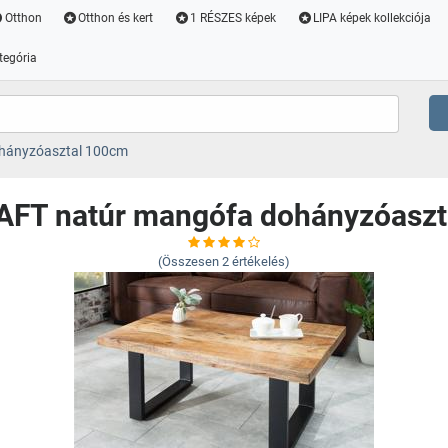
Otthon
Otthon és kert
1 RÉSZES képek
LIPA képek kollekciója
tegória
hányzóasztal 100cm
AFT natúr mangófa dohányzóaszt
(Összesen
2
értékelés)