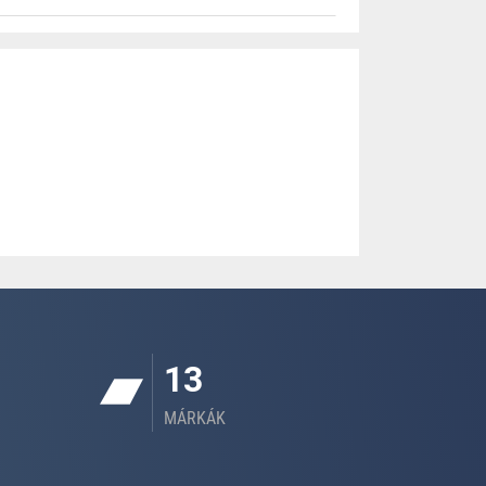
13
MÁRKÁK