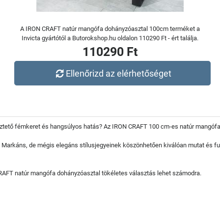
A IRON CRAFT natúr mangófa dohányzóasztal 100cm terméket a
Invicta gyártótól a Butorokshop.hu oldalon 110290 Ft - ért találja.
110290 Ft
Ellenőrizd az elérhetőséget
mlékeztető fémkeret és hangsúlyos hatás? Az IRON CRAFT 100 cm-es natúr mangó
. Markáns, de mégis elegáns stílusjegyeinek köszönhetően kiválóan mutat és fu
RAFT natúr mangófa dohányzóasztal tökéletes választás lehet számodra.