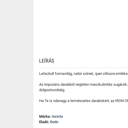
LEÍRÁS
Letisztult formavilág, natúr színek, ipari stílusra e
Az impozáns darabból végtelen maszkulinitás sugárzik
dolgozószobáig.
Ha Te is odavagy a természetes darabokért, az IRON C
Márka:
Invicta
Eladó:
Dodo