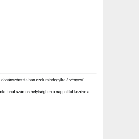
fa dohányzóasztalban ezek mindegyike érvényesül.
nkcionál számos helyiségben a nappalitól kezdve a